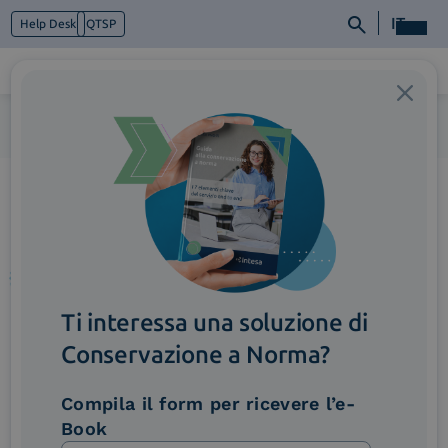
IT
Help Desk
QTSP
Home
>
ImmagineFunzionalita_SmartBusinessNetwork (2)
Chi siamo
Cosa facciamo
Piattaforme
Industry
News e Media
Contattaci
Ti interessa una soluzione di
Conservazione a Norma?
Compila il form per ricevere l’e-
Book