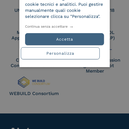
cookie tecnici e analitici. Puoi gestire
UNI EN ISO 27017
UNI EN ISO 27018
manualmente quali cookie
selezionare clicca su "Personalizza".
Continua senza accettare
Membro Adobe
Certified PEPPOL
Approved Trust List
Access Point (AP)
Accetta
Personalizza
Cloud Signature
European Commission
Consortium Member
Large Scale Pilot
Member
WEBUILD Consortium