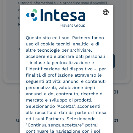
Ulteriori informazioni sulle procedure sono disponibili
nelle Norme di tutela della privacy INTESA. Inoltrando il
eIDAS Qualified Trust
eIDAS Qualified Trust
presente modulo, dichiaro di aver letto e compreso le
Service Provider
Service Provider for
Norme di tutela della privacy INTESA
.
ENGLISH
Remote Qualified
Electronic Signature /
Questo sito ed i suoi Partners fanno
ITALIAN
Seal Creation
uso di cookie tecnici, analitici e di
* campo obbligatorio
altre tecnologie per archiviare,
accedere ed elaborare dati personali
- incluse la geolocalizzazione e
Service Provider e
Service Provider e
Aggregatore SPID
Aggregatore CIE
l’identificazione del dispositivo -, per
finalità di profilazione attraverso le
seguenti attività: annunci e contenuti
personalizzati, valutazione degli
Conservatore
UNI EN ISO 37001
annunci e del contenuto, ricerche di
qualificato
mercato e sviluppo di prodotti.
Selezionando "Accetta", acconsenti
alla raccolta di dati da parte di Intesa
ed i suoi Partners. Selezionando
UNI EN ISO 9001
UNI EN ISO 27001
"Continua senza accettare" potrai
continuare la navigazione con i soli