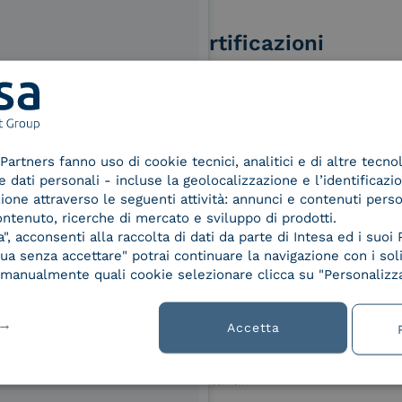
Le nostre certificazioni
izi e offerte di INTESA.
Partners fanno uso di cookie tecnici, analitici e di altre tecno
d Trust
Service Provider e
Servi
nNews" di INTESA.
dati personali - incluse la geolocalizzazione e l’identificazio
der for
Aggregatore SPID
Aggr
azione attraverso le seguenti attività: annunci e contenuti pers
asi momento inviando una e-mail
ified
ontenuto, ricerche di mercato e sviluppo di prodotti.
ure, se non si desidera ricevere
nature /
, acconsenti alla raccolta di dati da parte di Intesa ed i suoi 
a sottoscrizione facendo clic sul
tion
a senza accettare" potrai continuare la navigazione con i soli
lsiasi e-mail.
re manualmente quali cookie selezionare clicca su "Personalizza
ibili nelle Norme di tutela della
chiaro di aver letto e compreso
Accetta
 9001
UNI EN ISO 27001
UNI 