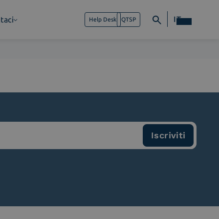
IT
taci
Help Desk
QTSP