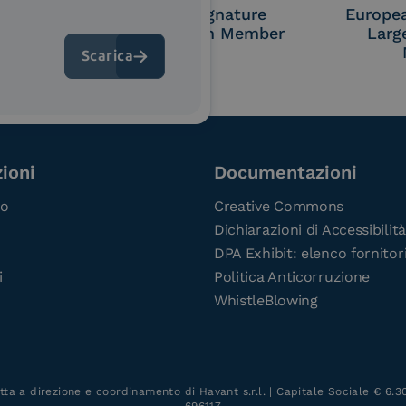
OL Access
Cloud Signature
Europe
P)
Consortium Member
Larg
ioni
Documentazioni
co
Creative Commons
Dichiarazioni di Accessibilità
DPA Exhibit: elenco fornitor
i
Politica Anticorruzione
WhistleBlowing
tta a direzione e coordinamento di Havant s.r.l. | Capitale Sociale € 6.300