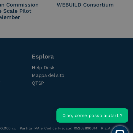
an Commission
WEBUILD Consortium
e Scale Pilot
Member
Esplora
Help Desk
Mappa del sito
i
QTSP
Ciao, come posso aiutarti?
.000 i.v. | Partita IVA e Codice Fiscale: 05262890014 | R.E.A. n.