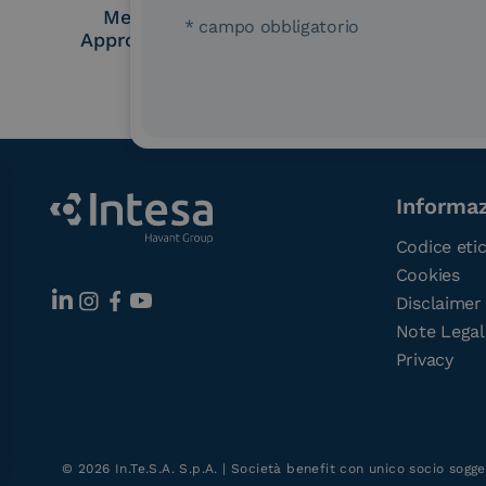
Membro Adobe
Certified PEPP
* campo obbligatorio
Approved Trust List
Point (A
Informaz
Codice eti
Cookies
Disclaimer
Note Legal
Privacy
©
2026
In.Te.S.A. S.p.A. | Società benefit con unico socio sogge