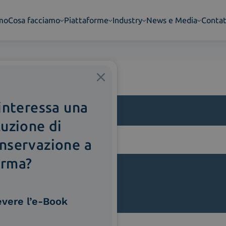
amo
Cosa facciamo
Piattaforme
Industry
News e Media
Contat
 interessa una
luzione di
nservazione a
lla
rma?
evere l’e-Book