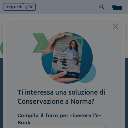
IT
Help Desk
QTSP
Home
>
azienda_corevalues_sustainability 1
Chi siamo
Cosa facciamo
Piattaforme
Industry
News e Media
Iscriviti alla newsletter
Contattaci
Novità, iniziative ed eventi dal mondo della
Ti interessa una soluzione di
trasformazione digitale.
Conservazione a Norma?
Scopri InNews
Compila il form per ricevere l’e-
Book