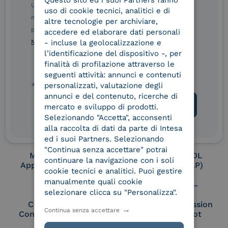
Ulteriori informazioni sulle procedure sono disponibili
uso di cookie tecnici, analitici e di
nelle Norme di tutela della privacy INTESA. Inoltrando il
altre tecnologie per archiviare,
Conservatore
UNI EN ISO 37001
presente modulo, dichiaro di aver letto e compreso le
accedere ed elaborare dati personali
qualificato
- incluse la geolocalizzazione e
Norme di tutela della privacy INTESA
.
l’identificazione del dispositivo -, per
finalità di profilazione attraverso le
seguenti attività: annunci e contenuti
UNI EN ISO 9001
UNI EN ISO 27001
personalizzati, valutazione degli
* campo obbligatorio
annunci e del contenuto, ricerche di
mercato e sviluppo di prodotti.
UNI EN ISO 27017
UNI EN ISO 27018
Selezionando "Accetta", acconsenti
alla raccolta di dati da parte di Intesa
ed i suoi Partners. Selezionando
"Continua senza accettare" potrai
Membro Adobe
Certified PEPPOL
continuare la navigazione con i soli
Approved Trust List
Access Point (AP)
cookie tecnici e analitici. Puoi gestire
manualmente quali cookie
selezionare clicca su "Personalizza".
Cloud Signature
European Commission
Continua senza accettare
Consortium Member
Large Scale Pilot
Member