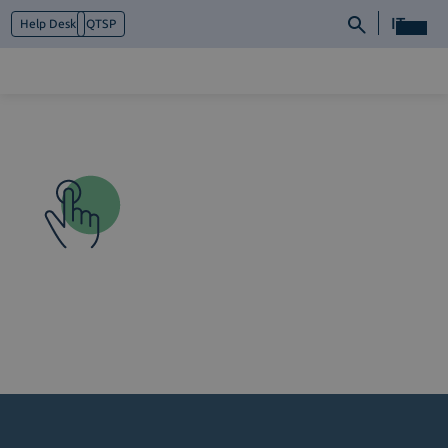
IT
Help Desk
QTSP
Chi siamo
Cosa facciamo
Piattaforme
Industry
News e Media
Contattaci