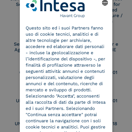
Service Provider
Service Provider for
Remote Qualified
Electronic Signature /
ENGLISH
Seal Creation
Questo sito ed i suoi Partners fanno
ITALIAN
uso di cookie tecnici, analitici e di
altre tecnologie per archiviare,
Service Provider e
Service Provider e
accedere ed elaborare dati personali
Aggregatore SPID
Aggregatore CIE
- incluse la geolocalizzazione e
l’identificazione del dispositivo -, per
finalità di profilazione attraverso le
seguenti attività: annunci e contenuti
Conservatore
UNI EN ISO 37001
personalizzati, valutazione degli
qualificato
annunci e del contenuto, ricerche di
mercato e sviluppo di prodotti.
Selezionando "Accetta", acconsenti
UNI EN ISO 9001
UNI EN ISO 27001
alla raccolta di dati da parte di Intesa
ed i suoi Partners. Selezionando
"Continua senza accettare" potrai
continuare la navigazione con i soli
UNI EN ISO 27017
UNI EN ISO 27018
cookie tecnici e analitici. Puoi gestire