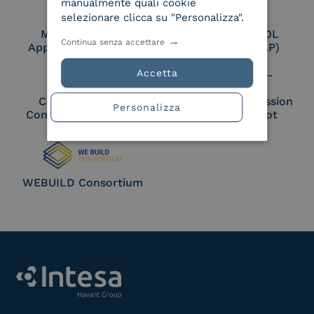
manualmente quali cookie
selezionare clicca su "Personalizza".
Membro Adobe
Certified PEPPOL
Continua senza accettare
Approved Trust List
Access Point (AP)
Accetta
Cloud Signature
European Commission
Personalizza
Consortium Member
Large Scale Pilot
Member
WEBUILD Consortium