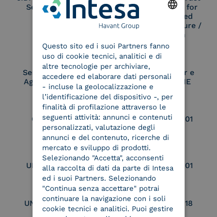
Service Provider
Service Provider for
Remote Qualified
Electronic Signature /
ENGLISH
Seal Creation
Questo sito ed i suoi Partners fanno
ITALIAN
uso di cookie tecnici, analitici e di
altre tecnologie per archiviare,
Service Provider e
Service Provider e
accedere ed elaborare dati personali
Aggregatore SPID
Aggregatore CIE
- incluse la geolocalizzazione e
l’identificazione del dispositivo -, per
finalità di profilazione attraverso le
seguenti attività: annunci e contenuti
Conservatore
UNI EN ISO 37001
personalizzati, valutazione degli
qualificato
annunci e del contenuto, ricerche di
mercato e sviluppo di prodotti.
Selezionando "Accetta", acconsenti
UNI EN ISO 9001
UNI EN ISO 27001
alla raccolta di dati da parte di Intesa
ed i suoi Partners. Selezionando
"Continua senza accettare" potrai
continuare la navigazione con i soli
UNI EN ISO 27017
UNI EN ISO 27018
cookie tecnici e analitici. Puoi gestire