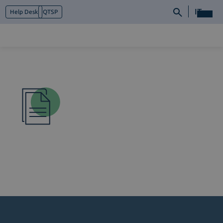
IT
Help Desk
QTSP
Chi siamo
Cosa facciamo
Piattaforme
Industry
News e Media
Contattaci