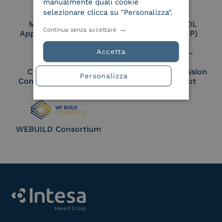
manualmente quali cookie
selezionare clicca su "Personalizza".
Membro Adobe
Certified PEPPOL
Continua senza accettare
Approved Trust List
Access Point (AP)
Accetta
Cloud Signature
European Commission
Personalizza
Consortium Member
Large Scale Pilot
Member
WEBUILD Consortium