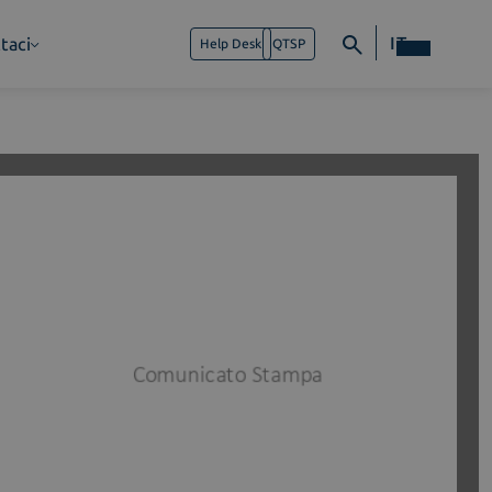
IT
taci
Help Desk
QTSP