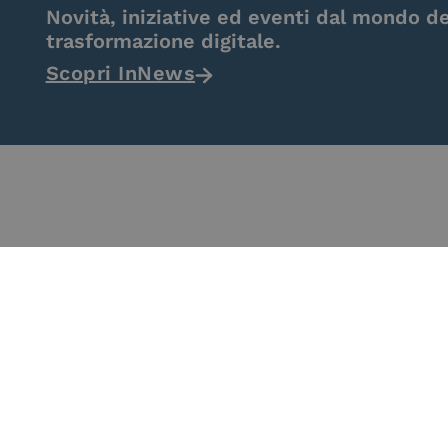
Novità, iniziative ed eventi dal mondo de
trasformazione digitale.
Scopri InNews
eIDAS Qualified Trust
eIDAS Qualifie
Service Provider
Service Provi
Remote Qual
Electronic Sig
Seal Crea