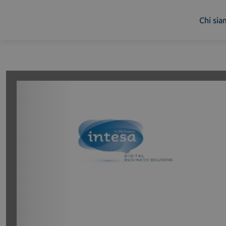
Chi si
Chi siamo
Cosa facciamo
Piattaforme
Industry
News e Media
Contattaci