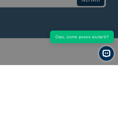
Ciao, come posso aiutarti?
Open 
ce Provider e
Conservatore qualificato
egatore CIE