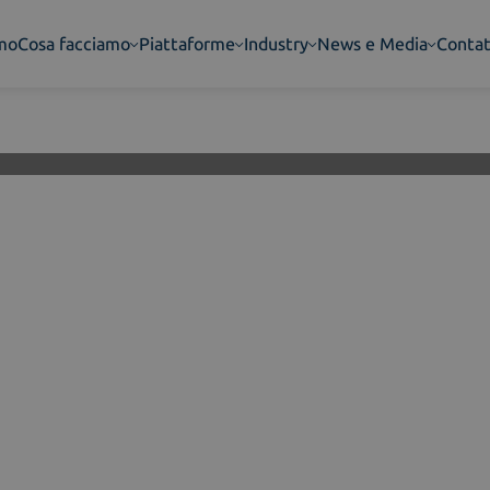
amo
Cosa facciamo
Piattaforme
Industry
News e Media
Contat