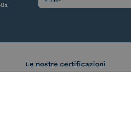
lla
Le nostre certificazioni
d Trust
Service Provider e
Servi
der for
Aggregatore SPID
Aggr
ified
nature /
tion