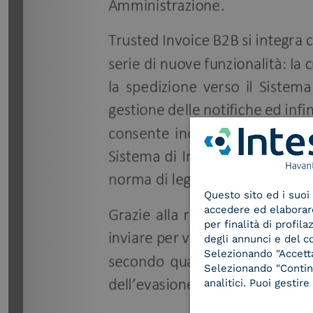
Questo sito ed i suoi 
accedere ed elaborare 
per finalità di profil
degli annunci e del c
Selezionando "Accetta"
Selezionando "Continu
analitici. Puoi gesti