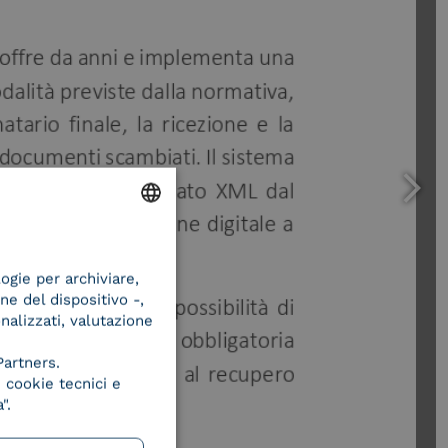
ENGLISH
logie per archiviare,
ITALIAN
ne del dispositivo -,
onalizzati, valutazione
Partners.
 cookie tecnici e
".