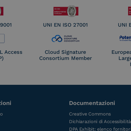
 9001
UNI EN ISO 27001
UNI 
OL Access
Cloud Signature
Europe
P)
Consortium Member
Larg
ioni
Documentazioni
co
Creative Commons
Dichiarazioni di Accessibilità
DPA Exhibit: elenco fornitor