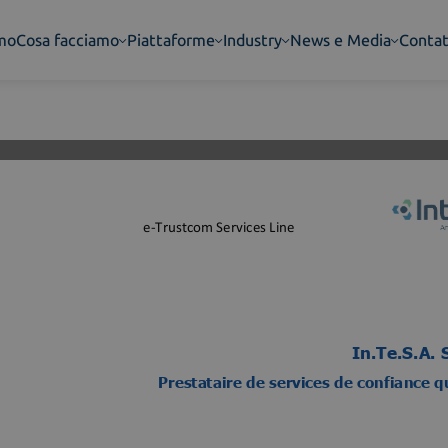
amo
Cosa facciamo
Piattaforme
Industry
News e Media
Contat