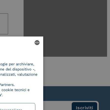
ENGLISH
logie per archiviare,
ITALIAN
ne del dispositivo -,
onalizzati, valutazione
Partners.
 cookie tecnici e
".
Personalizza