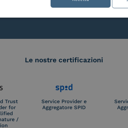
lla
Le nostre certificazioni
d Trust
Service Provider e
Servi
der for
Aggregatore SPID
Aggr
ified
nature /
tion