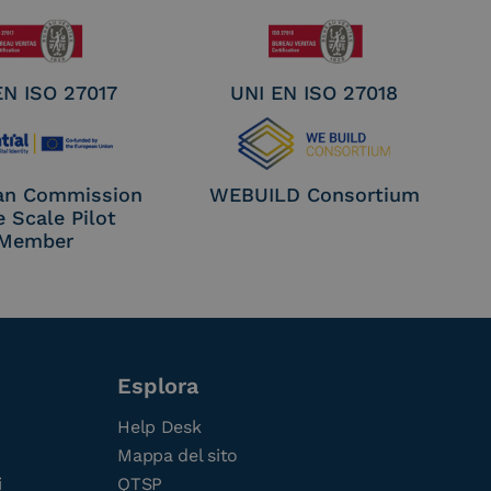
EN ISO 27017
UNI EN ISO 27018
an Commission
WEBUILD Consortium
e Scale Pilot
Member
Esplora
Help Desk
Mappa del sito
i
QTSP