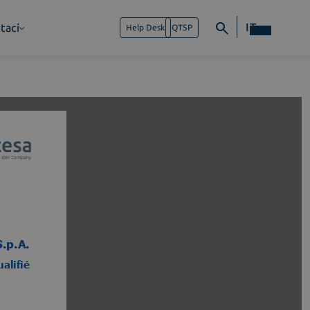
IT
taci
Help Desk
QTSP