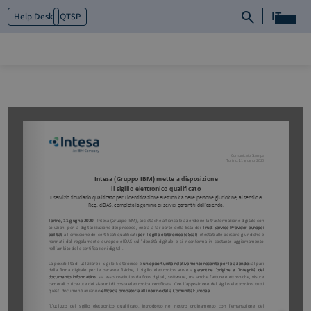
IT
Help Desk
QTSP
Chi siamo
Cosa facciamo
Piattaforme
Industry
News e Media
Contattaci