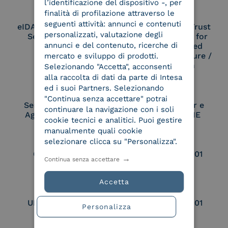
l’identificazione del dispositivo -, per
finalità di profilazione attraverso le
seguenti attività: annunci e contenuti
eIDAS Qualified Trust
eIDAS Qualified Trust
personalizzati, valutazione degli
Service Provider
Service Provider for
annunci e del contenuto, ricerche di
Remote Qualified
Electronic Signature /
mercato e sviluppo di prodotti.
Seal Creation
Selezionando "Accetta", acconsenti
alla raccolta di dati da parte di Intesa
ed i suoi Partners. Selezionando
"Continua senza accettare" potrai
Service Provider e
Service Provider e
continuare la navigazione con i soli
Aggregatore SPID
Aggregatore CIE
cookie tecnici e analitici. Puoi gestire
manualmente quali cookie
selezionare clicca su "Personalizza".
Conservatore
UNI EN ISO 37001
Continua senza accettare
qualificato
Accetta
UNI EN ISO 9001
UNI EN ISO 27001
Personalizza