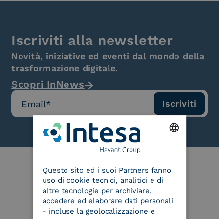
Iscriviti alla newsletter
Novità, iniziative ed eventi dal mondo della
trasformazione digitale.
Scopri InNews
ENGLISH
Questo sito ed i suoi Partners fanno
ITALIAN
uso di cookie tecnici, analitici e di
Le nostre certificazioni
altre tecnologie per archiviare,
accedere ed elaborare dati personali
- incluse la geolocalizzazione e