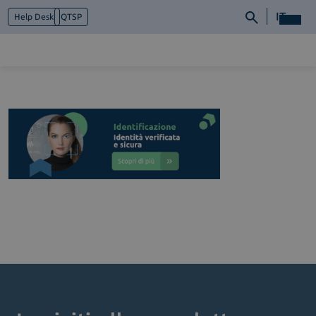
IT
Help Desk
QTSP
Chi siamo
Cosa facciamo
Piattaforme
Industry
News e Media
Contattaci