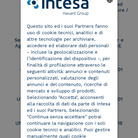
Remote Qualified
Electronic Signature /
Seal Creation
ENGLISH
Questo sito ed i suoi Partners fanno
ITALIAN
uso di cookie tecnici, analitici e di
altre tecnologie per archiviare,
Service Provider e
Service Provider e
Aggregatore SPID
Aggregatore CIE
accedere ed elaborare dati personali
- incluse la geolocalizzazione e
l’identificazione del dispositivo -, per
finalità di profilazione attraverso le
Conservatore
UNI EN ISO 37001
seguenti attività: annunci e contenuti
qualificato
personalizzati, valutazione degli
annunci e del contenuto, ricerche di
mercato e sviluppo di prodotti.
Selezionando "Accetta", acconsenti
UNI EN ISO 9001
UNI EN ISO 27001
alla raccolta di dati da parte di Intesa
ed i suoi Partners. Selezionando
"Continua senza accettare" potrai
UNI EN ISO 27017
UNI EN ISO 27018
continuare la navigazione con i soli
cookie tecnici e analitici. Puoi gestire
manualmente quali cookie