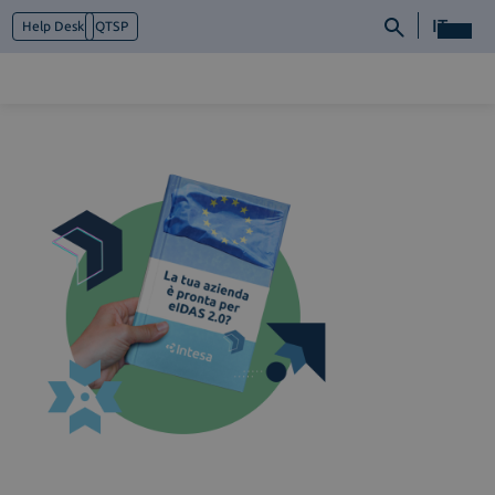
IT
Help Desk
QTSP
Chi siamo
Cosa facciamo
Piattaforme
Industry
News e Media
Contattaci