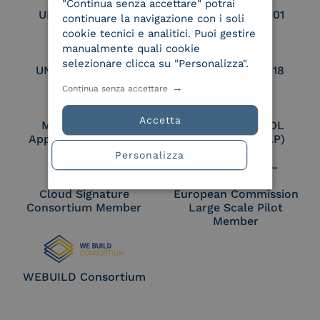
"Continua senza accettare" potrai
UNI EN ISO 9001
UNI EN ISO 27001
continuare la navigazione con i soli
cookie tecnici e analitici. Puoi gestire
manualmente quali cookie
selezionare clicca su "Personalizza".
UNI EN ISO 27017
UNI EN ISO 27018
Continua senza accettare
Accetta
Membro Adobe
Certified PEPPOL
Approved Trust List
Access Point (AP)
Personalizza
Cloud Signature
European Commission
Consortium Member
Large Scale Pilot
Member
WEBUILD Consortium