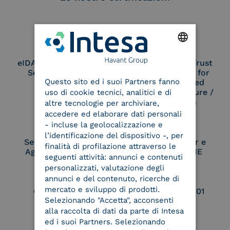
eIDAS Qualified Trust
eIDAS Qualified Trust
ENGLISH
Service Provider
Service Provider for
Questo sito ed i suoi Partners fanno
ITALIAN
Remote Qualified
Electronic Signature /
uso di cookie tecnici, analitici e di
Seal Creation
altre tecnologie per archiviare,
accedere ed elaborare dati personali
- incluse la geolocalizzazione e
l’identificazione del dispositivo -, per
Service Provider e
Service Provider e
finalità di profilazione attraverso le
Aggregatore SPID
Aggregatore CIE
seguenti attività: annunci e contenuti
personalizzati, valutazione degli
annunci e del contenuto, ricerche di
mercato e sviluppo di prodotti.
Conservatore
UNI EN ISO 37001
Selezionando "Accetta", acconsenti
qualificato
alla raccolta di dati da parte di Intesa
ed i suoi Partners. Selezionando