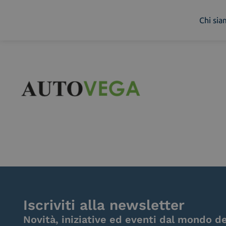
Chi si
Chi siamo
Cosa facciamo
Piattaforme
Industry
News e Media
Contattaci
Iscriviti alla newsletter
Novità, iniziative ed eventi dal mondo de