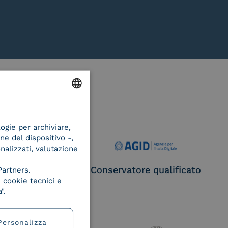
ENGLISH
logie per archiviare,
ITALIAN
ne del dispositivo -,
onalizzati, valutazione
ce Provider e
Conservatore qualificato
Partners.
egatore CIE
 cookie tecnici e
".
Personalizza