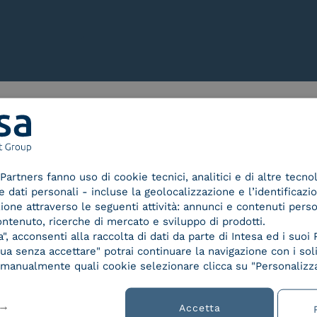
Le nostre certificazioni
Partners fanno uso di cookie tecnici, analitici e di altre tecno
dati personali - incluse la geolocalizzazione e l’identificazio
azione attraverso le seguenti attività: annunci e contenuti pers
ontenuto, ricerche di mercato e sviluppo di prodotti.
d Trust
Service Provider e
Servi
, acconsenti alla raccolta di dati da parte di Intesa ed i suoi 
der for
Aggregatore SPID
Aggr
a senza accettare" potrai continuare la navigazione con i soli
ified
re manualmente quali cookie selezionare clicca su "Personalizza
nature /
tion
Accetta