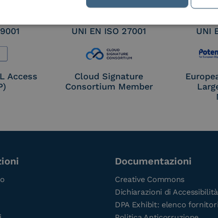
 9001
UNI EN ISO 27001
UNI 
OL Access
Cloud Signature
Europe
P)
Consortium Member
Larg
ioni
Documentazioni
co
Creative Commons
Dichiarazioni di Accessibilità
DPA Exhibit: elenco fornitor
i
Politica Anticorruzione