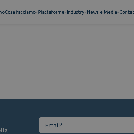
amo
Cosa facciamo
Piattaforme
Industry
News e Media
Contat
lla