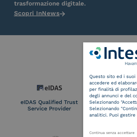
trasformazione digitale.
Scopri InNews
Questo sito ed i suoi 
accedere ed elaborare 
per finalità di profil
degli annunci e del c
eIDAS Qualified Trust
eIDAS Qualifie
Selezionando "Accetta"
Service Provider
Service Provi
Selezionando "Continu
Remote Qual
analitici. Puoi gesti
Electronic Sig
Seal Crea
Continua senza accettare