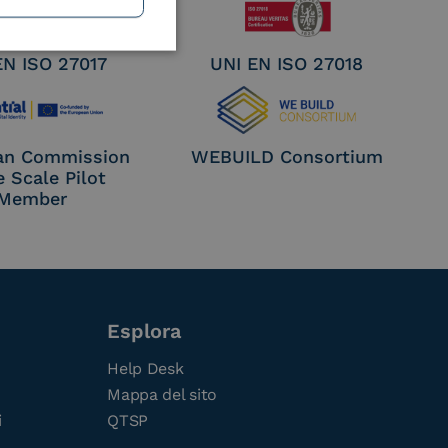
EN ISO 27017
UNI EN ISO 27018
an Commission
WEBUILD Consortium
e Scale Pilot
Member
Esplora
Help Desk
Mappa del sito
i
QTSP