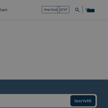
IT
taci
Help Desk
QTSP