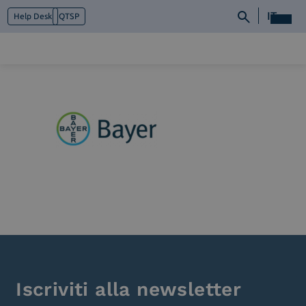
IT
Help Desk
QTSP
Chi siamo
Cosa facciamo
Piattaforme
Industry
News e Media
Contattaci
Iscriviti alla newsletter