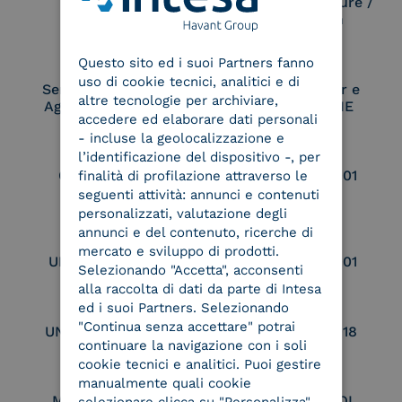
Electronic Signature /
Seal Creation
ENGLISH
Questo sito ed i suoi Partners fanno
ITALIAN
uso di cookie tecnici, analitici e di
Service Provider e
Service Provider e
altre tecnologie per archiviare,
Aggregatore SPID
Aggregatore CIE
accedere ed elaborare dati personali
- incluse la geolocalizzazione e
l’identificazione del dispositivo -, per
Conservatore
UNI EN ISO 37001
finalità di profilazione attraverso le
qualificato
seguenti attività: annunci e contenuti
personalizzati, valutazione degli
annunci e del contenuto, ricerche di
mercato e sviluppo di prodotti.
UNI EN ISO 9001
UNI EN ISO 27001
Selezionando "Accetta", acconsenti
alla raccolta di dati da parte di Intesa
ed i suoi Partners. Selezionando
"Continua senza accettare" potrai
UNI EN ISO 27017
UNI EN ISO 27018
continuare la navigazione con i soli
cookie tecnici e analitici. Puoi gestire
manualmente quali cookie
Membro Adobe
Certified PEPPOL