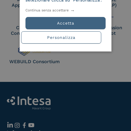
selezionare clicca su "Personalizza".
Approved Trust List
Access Point (AP)
Continua senza accettare
Accetta
Cloud Signature
European Commission
Consortium Member
Large Scale Pilot
Personalizza
Member
WEBUILD Consortium