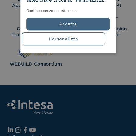
selezionare clicca su "Personalizza".
Approved Trust List
Access Point (AP)
Continua senza accettare
Accetta
Cloud Signature
European Commission
Consortium Member
Large Scale Pilot
Personalizza
Member
WEBUILD Consortium