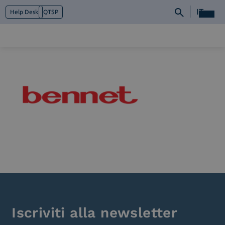
IT
Help Desk
QTSP
Chi siamo
Cosa facciamo
Piattaforme
Industry
News e Media
Contattaci
Iscriviti alla newsletter