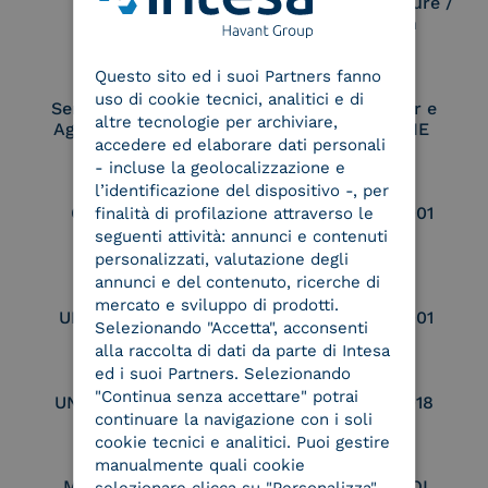
Electronic Signature /
Seal Creation
ENGLISH
Questo sito ed i suoi Partners fanno
ITALIAN
uso di cookie tecnici, analitici e di
Service Provider e
Service Provider e
altre tecnologie per archiviare,
Aggregatore SPID
Aggregatore CIE
accedere ed elaborare dati personali
- incluse la geolocalizzazione e
l’identificazione del dispositivo -, per
Conservatore
UNI EN ISO 37001
finalità di profilazione attraverso le
qualificato
seguenti attività: annunci e contenuti
personalizzati, valutazione degli
annunci e del contenuto, ricerche di
mercato e sviluppo di prodotti.
UNI EN ISO 9001
UNI EN ISO 27001
Selezionando "Accetta", acconsenti
alla raccolta di dati da parte di Intesa
ed i suoi Partners. Selezionando
"Continua senza accettare" potrai
UNI EN ISO 27017
UNI EN ISO 27018
continuare la navigazione con i soli
cookie tecnici e analitici. Puoi gestire
manualmente quali cookie
Membro Adobe
Certified PEPPOL