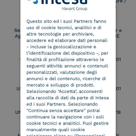
Electronic Signature /
Seal Creation
ENGLISH
Questo sito ed i suoi Partners fanno
ITALIAN
uso di cookie tecnici, analitici e di
Service Provider e
Service Provider e
altre tecnologie per archiviare,
Aggregatore SPID
Aggregatore CIE
accedere ed elaborare dati personali
- incluse la geolocalizzazione e
l’identificazione del dispositivo -, per
Conservatore
UNI EN ISO 37001
finalità di profilazione attraverso le
qualificato
seguenti attività: annunci e contenuti
personalizzati, valutazione degli
annunci e del contenuto, ricerche di
mercato e sviluppo di prodotti.
UNI EN ISO 9001
UNI EN ISO 27001
Selezionando "Accetta", acconsenti
alla raccolta di dati da parte di Intesa
ed i suoi Partners. Selezionando
"Continua senza accettare" potrai
UNI EN ISO 27017
UNI EN ISO 27018
continuare la navigazione con i soli
cookie tecnici e analitici. Puoi gestire
manualmente quali cookie
Membro Adobe
Certified PEPPOL