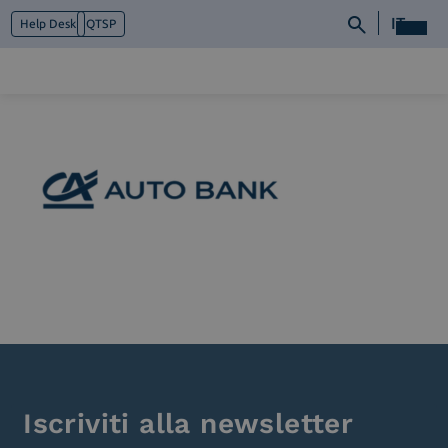
IT
Help Desk
QTSP
Chi siamo
Cosa facciamo
Piattaforme
Industry
News e Media
Contattaci
Iscriviti alla newsletter