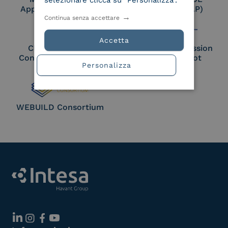
selezionare clicca su "Personalizza".
Approved Trust List
Access Point (AP)
Continua senza accettare
Accetta
Cloud Signature
European Commission
Consortium Member
Large Scale Pilot
Personalizza
Member
WEBUILD Consortium