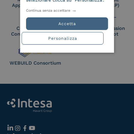
selezionare clicca su "Personalizza".
Approved Trust List
Access Point (AP)
Continua senza accettare
Accetta
Cloud Signature
European Commission
Consortium Member
Large Scale Pilot
Personalizza
Member
WEBUILD Consortium