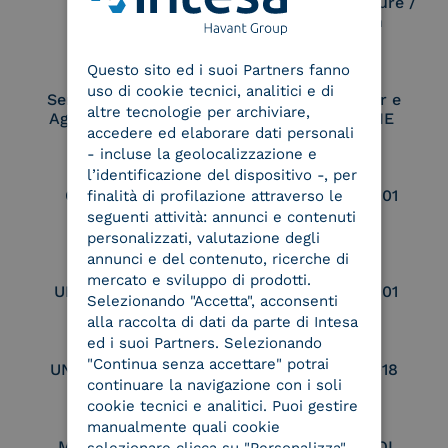
Electronic Signature /
Seal Creation
ENGLISH
Questo sito ed i suoi Partners fanno
ITALIAN
uso di cookie tecnici, analitici e di
Service Provider e
Service Provider e
altre tecnologie per archiviare,
Aggregatore SPID
Aggregatore CIE
accedere ed elaborare dati personali
- incluse la geolocalizzazione e
l’identificazione del dispositivo -, per
Conservatore
UNI EN ISO 37001
finalità di profilazione attraverso le
qualificato
seguenti attività: annunci e contenuti
personalizzati, valutazione degli
annunci e del contenuto, ricerche di
mercato e sviluppo di prodotti.
UNI EN ISO 9001
UNI EN ISO 27001
Selezionando "Accetta", acconsenti
alla raccolta di dati da parte di Intesa
ed i suoi Partners. Selezionando
"Continua senza accettare" potrai
UNI EN ISO 27017
UNI EN ISO 27018
continuare la navigazione con i soli
cookie tecnici e analitici. Puoi gestire
manualmente quali cookie
Membro Adobe
Certified PEPPOL