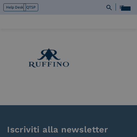
IT
Help Desk
QTSP
Chi siamo
Cosa facciamo
Piattaforme
Industry
News e Media
Contattaci
Iscriviti alla newsletter