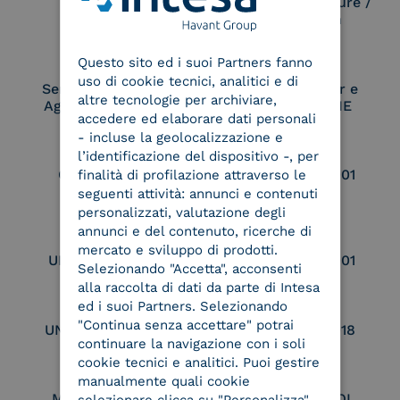
Electronic Signature /
Seal Creation
ENGLISH
Questo sito ed i suoi Partners fanno
ITALIAN
uso di cookie tecnici, analitici e di
Service Provider e
Service Provider e
altre tecnologie per archiviare,
Aggregatore SPID
Aggregatore CIE
accedere ed elaborare dati personali
- incluse la geolocalizzazione e
l’identificazione del dispositivo -, per
Conservatore
UNI EN ISO 37001
finalità di profilazione attraverso le
qualificato
seguenti attività: annunci e contenuti
personalizzati, valutazione degli
annunci e del contenuto, ricerche di
mercato e sviluppo di prodotti.
UNI EN ISO 9001
UNI EN ISO 27001
Selezionando "Accetta", acconsenti
alla raccolta di dati da parte di Intesa
ed i suoi Partners. Selezionando
"Continua senza accettare" potrai
UNI EN ISO 27017
UNI EN ISO 27018
continuare la navigazione con i soli
cookie tecnici e analitici. Puoi gestire
manualmente quali cookie
Membro Adobe
Certified PEPPOL