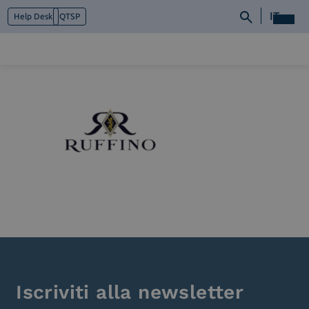
IT
Help Desk
QTSP
Chi siamo
Cosa facciamo
Piattaforme
Industry
News e Media
Contattaci
Iscriviti alla newsletter