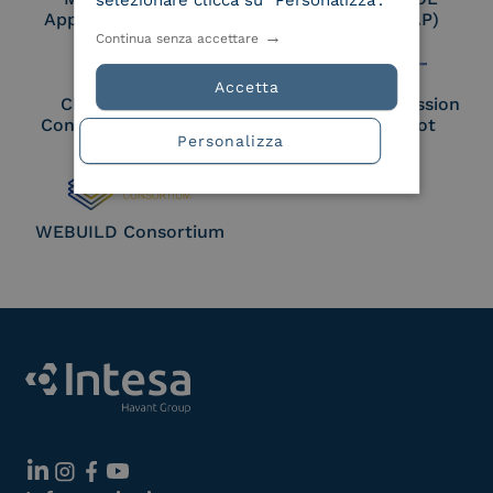
selezionare clicca su "Personalizza".
Approved Trust List
Access Point (AP)
Continua senza accettare
Accetta
Cloud Signature
European Commission
Consortium Member
Large Scale Pilot
Personalizza
Member
WEBUILD Consortium