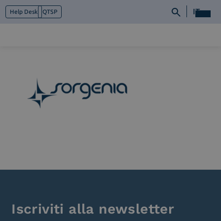
IT
Help Desk
QTSP
Chi siamo
Cosa facciamo
Piattaforme
Industry
News e Media
Contattaci
Iscriviti alla newsletter