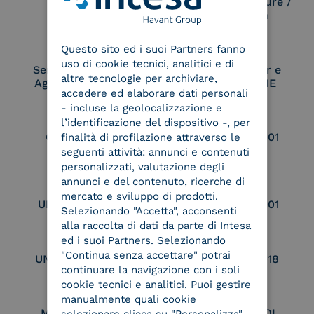
Electronic Signature /
Seal Creation
ENGLISH
Questo sito ed i suoi Partners fanno
ITALIAN
uso di cookie tecnici, analitici e di
Service Provider e
Service Provider e
altre tecnologie per archiviare,
Aggregatore SPID
Aggregatore CIE
accedere ed elaborare dati personali
- incluse la geolocalizzazione e
l’identificazione del dispositivo -, per
Conservatore
UNI EN ISO 37001
finalità di profilazione attraverso le
qualificato
seguenti attività: annunci e contenuti
personalizzati, valutazione degli
annunci e del contenuto, ricerche di
mercato e sviluppo di prodotti.
UNI EN ISO 9001
UNI EN ISO 27001
Selezionando "Accetta", acconsenti
alla raccolta di dati da parte di Intesa
ed i suoi Partners. Selezionando
"Continua senza accettare" potrai
UNI EN ISO 27017
UNI EN ISO 27018
continuare la navigazione con i soli
cookie tecnici e analitici. Puoi gestire
manualmente quali cookie
Membro Adobe
Certified PEPPOL