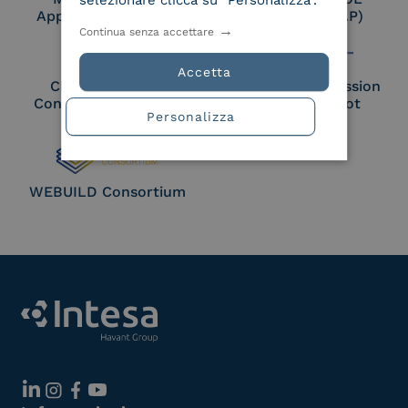
selezionare clicca su "Personalizza".
Approved Trust List
Access Point (AP)
Continua senza accettare
Accetta
Cloud Signature
European Commission
Consortium Member
Large Scale Pilot
Personalizza
Member
WEBUILD Consortium