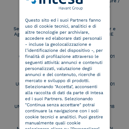
Electronic Signature /
Seal Creation
ENGLISH
Questo sito ed i suoi Partners fanno
ITALIAN
uso di cookie tecnici, analitici e di
Service Provider e
Service Provider e
altre tecnologie per archiviare,
Aggregatore SPID
Aggregatore CIE
accedere ed elaborare dati personali
- incluse la geolocalizzazione e
l’identificazione del dispositivo -, per
Conservatore
UNI EN ISO 37001
finalità di profilazione attraverso le
qualificato
seguenti attività: annunci e contenuti
personalizzati, valutazione degli
annunci e del contenuto, ricerche di
mercato e sviluppo di prodotti.
UNI EN ISO 9001
UNI EN ISO 27001
Selezionando "Accetta", acconsenti
alla raccolta di dati da parte di Intesa
ed i suoi Partners. Selezionando
"Continua senza accettare" potrai
UNI EN ISO 27017
UNI EN ISO 27018
continuare la navigazione con i soli
cookie tecnici e analitici. Puoi gestire
manualmente quali cookie
Membro Adobe
Certified PEPPOL