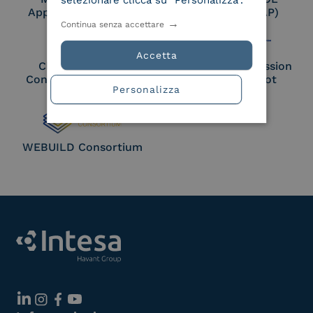
selezionare clicca su "Personalizza".
Approved Trust List
Access Point (AP)
Continua senza accettare
Accetta
Cloud Signature
European Commission
Consortium Member
Large Scale Pilot
Personalizza
Member
WEBUILD Consortium