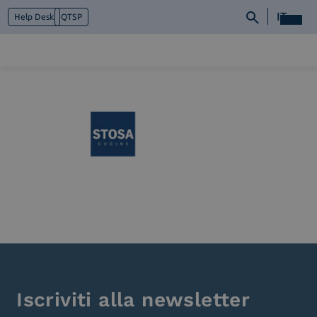
IT
Help Desk
QTSP
Chi siamo
Cosa facciamo
Piattaforme
Industry
News e Media
Contattaci
Iscriviti alla newsletter