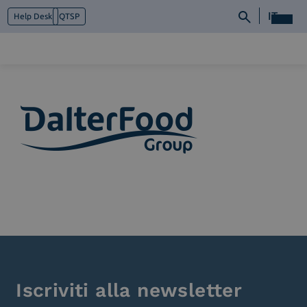
IT
Help Desk
QTSP
Chi siamo
Cosa facciamo
Piattaforme
Industry
News e Media
Contattaci
Iscriviti alla newsletter