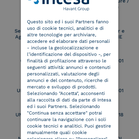
Electronic Signature /
Seal Creation
ENGLISH
Questo sito ed i suoi Partners fanno
ITALIAN
uso di cookie tecnici, analitici e di
Service Provider e
Service Provider e
altre tecnologie per archiviare,
Aggregatore SPID
Aggregatore CIE
accedere ed elaborare dati personali
- incluse la geolocalizzazione e
l’identificazione del dispositivo -, per
Conservatore
UNI EN ISO 37001
finalità di profilazione attraverso le
qualificato
seguenti attività: annunci e contenuti
personalizzati, valutazione degli
annunci e del contenuto, ricerche di
mercato e sviluppo di prodotti.
UNI EN ISO 9001
UNI EN ISO 27001
Selezionando "Accetta", acconsenti
alla raccolta di dati da parte di Intesa
ed i suoi Partners. Selezionando
"Continua senza accettare" potrai
UNI EN ISO 27017
UNI EN ISO 27018
continuare la navigazione con i soli
cookie tecnici e analitici. Puoi gestire
manualmente quali cookie
Membro Adobe
Certified PEPPOL