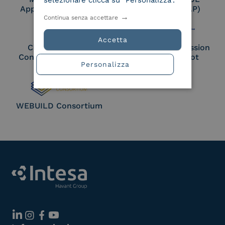
selezionare clicca su "Personalizza".
Approved Trust List
Access Point (AP)
Continua senza accettare
Accetta
Cloud Signature
European Commission
Consortium Member
Large Scale Pilot
Personalizza
Member
WEBUILD Consortium