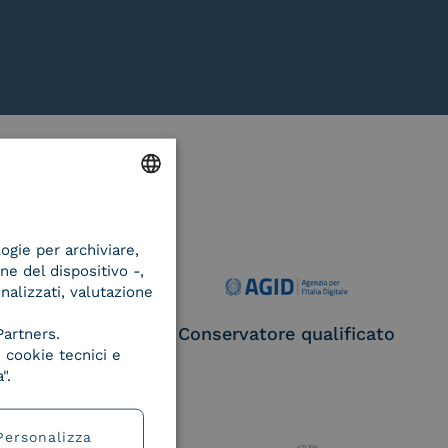
ENGLISH
logie per archiviare,
ITALIAN
ne del dispositivo -,
onalizzati, valutazione
ce Provider e
Conservatore qualificato
Partners.
egatore CIE
 cookie tecnici e
".
Personalizza