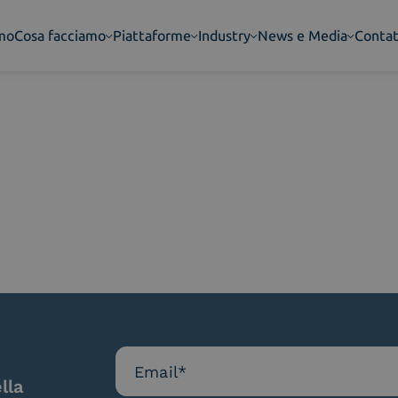
amo
Cosa facciamo
Piattaforme
Industry
News e Media
Contat
lla