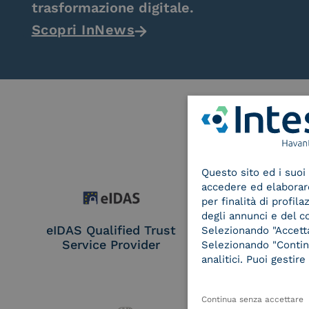
trasformazione digitale.
Scopri InNews
Questo sito ed i suoi 
accedere ed elaborare 
per finalità di profil
degli annunci e del c
eIDAS Qualified Trust
eIDAS Qualifie
Selezionando "Accetta"
Service Provider
Service Provi
Selezionando "Continu
Remote Qual
analitici. Puoi gesti
Electronic Sig
Seal Crea
Continua senza accettare