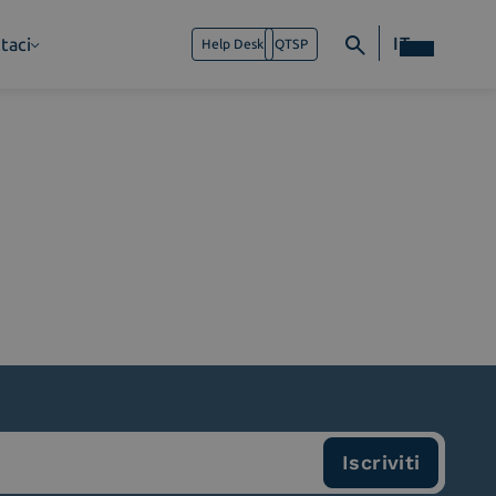
IT
taci
Help Desk
QTSP