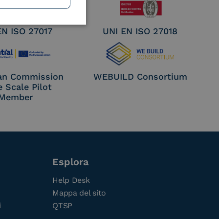
EN ISO 27017
UNI EN ISO 27018
an Commission
WEBUILD Consortium
e Scale Pilot
Member
Esplora
Help Desk
Mappa del sito
i
QTSP