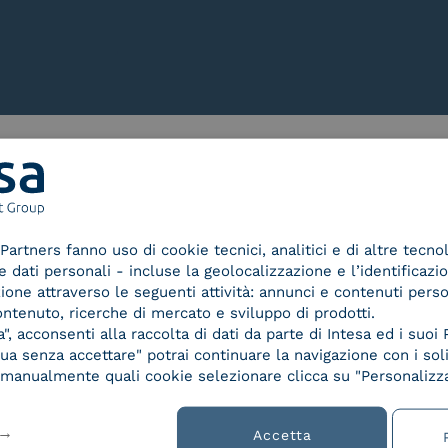
Le nostre certificazioni
Partners fanno uso di cookie tecnici, analitici e di altre tecno
dati personali - incluse la geolocalizzazione e l’identificazio
azione attraverso le seguenti attività: annunci e contenuti pers
ontenuto, ricerche di mercato e sviluppo di prodotti.
d Trust
Service Provider e
Servi
, acconsenti alla raccolta di dati da parte di Intesa ed i suoi 
der for
Aggregatore SPID
Aggr
a senza accettare" potrai continuare la navigazione con i soli
ified
re manualmente quali cookie selezionare clicca su "Personalizza
nature /
tion
Accetta