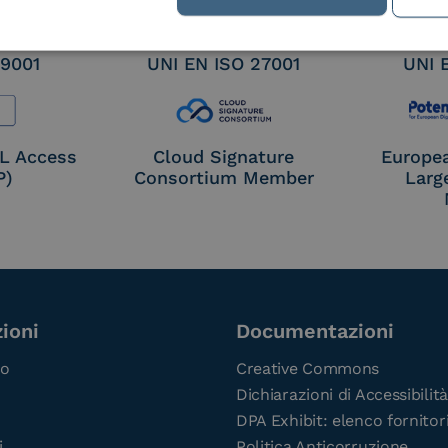
 9001
UNI EN ISO 27001
UNI 
OL Access
Cloud Signature
Europe
P)
Consortium Member
Larg
ioni
Documentazioni
co
Creative Commons
Dichiarazioni di Accessibilità
DPA Exhibit: elenco fornitor
i
Politica Anticorruzione