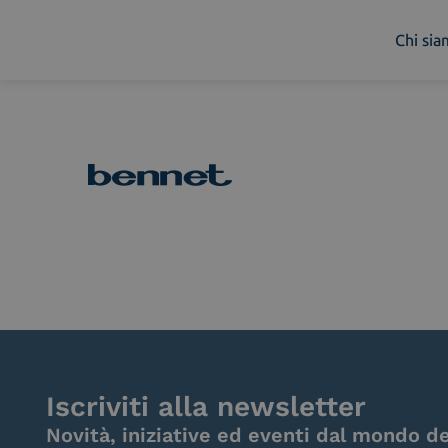
Chi si
Chi siamo
Cosa facciamo
Piattaforme
Industry
News e Media
Contattaci
Iscriviti alla newsletter
Novità, iniziative ed eventi dal mondo de