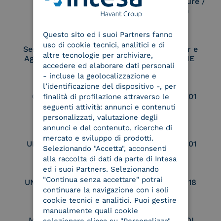
Electronic Signature /
Seal Creation
ENGLISH
Questo sito ed i suoi Partners fanno
ITALIAN
uso di cookie tecnici, analitici e di
Service Provider e
Service Provider e
altre tecnologie per archiviare,
Aggregatore SPID
Aggregatore CIE
accedere ed elaborare dati personali
- incluse la geolocalizzazione e
l’identificazione del dispositivo -, per
Conservatore
UNI EN ISO 37001
finalità di profilazione attraverso le
qualificato
seguenti attività: annunci e contenuti
personalizzati, valutazione degli
annunci e del contenuto, ricerche di
mercato e sviluppo di prodotti.
UNI EN ISO 9001
UNI EN ISO 27001
Selezionando "Accetta", acconsenti
alla raccolta di dati da parte di Intesa
ed i suoi Partners. Selezionando
"Continua senza accettare" potrai
UNI EN ISO 27017
UNI EN ISO 27018
continuare la navigazione con i soli
cookie tecnici e analitici. Puoi gestire
manualmente quali cookie
Membro Adobe
Certified PEPPOL