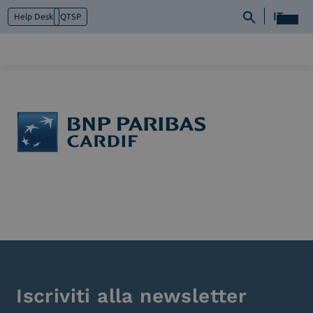
IT
Help Desk
QTSP
Chi siamo
Cosa facciamo
Piattaforme
Industry
News e Media
Contattaci
Iscriviti alla newsletter