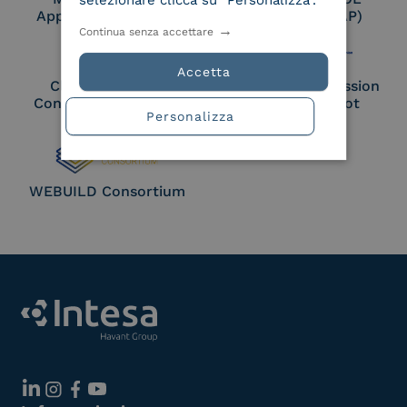
selezionare clicca su "Personalizza".
Approved Trust List
Access Point (AP)
Continua senza accettare
Accetta
Cloud Signature
European Commission
Consortium Member
Large Scale Pilot
Personalizza
Member
WEBUILD Consortium