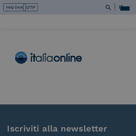
IT
Help Desk
QTSP
Chi siamo
Cosa facciamo
Piattaforme
Industry
News e Media
Contattaci
Iscriviti alla newsletter