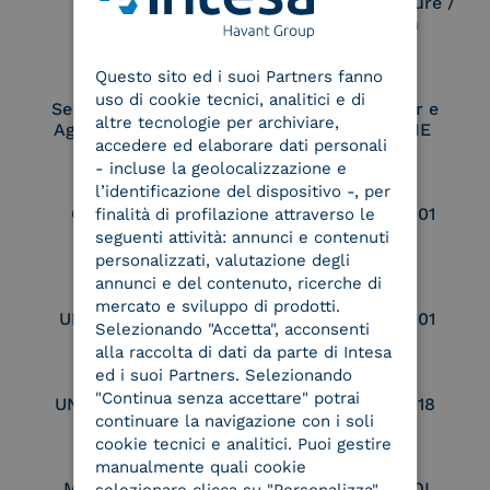
Electronic Signature /
Seal Creation
ENGLISH
Questo sito ed i suoi Partners fanno
ITALIAN
uso di cookie tecnici, analitici e di
Service Provider e
Service Provider e
altre tecnologie per archiviare,
Aggregatore SPID
Aggregatore CIE
accedere ed elaborare dati personali
- incluse la geolocalizzazione e
l’identificazione del dispositivo -, per
Conservatore
UNI EN ISO 37001
finalità di profilazione attraverso le
qualificato
seguenti attività: annunci e contenuti
personalizzati, valutazione degli
annunci e del contenuto, ricerche di
mercato e sviluppo di prodotti.
UNI EN ISO 9001
UNI EN ISO 27001
Selezionando "Accetta", acconsenti
alla raccolta di dati da parte di Intesa
ed i suoi Partners. Selezionando
"Continua senza accettare" potrai
UNI EN ISO 27017
UNI EN ISO 27018
continuare la navigazione con i soli
cookie tecnici e analitici. Puoi gestire
manualmente quali cookie
Membro Adobe
Certified PEPPOL