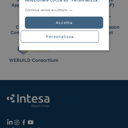
selezionare clicca su "Personalizza".
Approved Trust List
Access Point (AP)
Continua senza accettare
Accetta
Cloud Signature
European Commission
Consortium Member
Large Scale Pilot
Personalizza
Member
WEBUILD Consortium