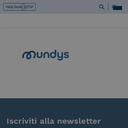
IT
Help Desk
QTSP
Chi siamo
Cosa facciamo
Piattaforme
Industry
News e Media
Contattaci
Iscriviti alla newsletter