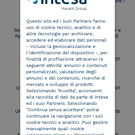
Electronic Signature /
Seal Creation
ENGLISH
Questo sito ed i suoi Partners fanno
ITALIAN
uso di cookie tecnici, analitici e di
Service Provider e
Service Provider e
altre tecnologie per archiviare,
Aggregatore SPID
Aggregatore CIE
accedere ed elaborare dati personali
- incluse la geolocalizzazione e
l’identificazione del dispositivo -, per
Conservatore
UNI EN ISO 37001
finalità di profilazione attraverso le
qualificato
seguenti attività: annunci e contenuti
personalizzati, valutazione degli
annunci e del contenuto, ricerche di
mercato e sviluppo di prodotti.
UNI EN ISO 9001
UNI EN ISO 27001
Selezionando "Accetta", acconsenti
alla raccolta di dati da parte di Intesa
ed i suoi Partners. Selezionando
"Continua senza accettare" potrai
UNI EN ISO 27017
UNI EN ISO 27018
continuare la navigazione con i soli
cookie tecnici e analitici. Puoi gestire
manualmente quali cookie
Membro Adobe
Certified PEPPOL