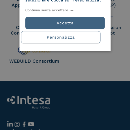
selezionare clicca su "Personalizza".
Approved Trust List
Access Point (AP)
Continua senza accettare
Accetta
Cloud Signature
European Commission
Consortium Member
Large Scale Pilot
Personalizza
Member
WEBUILD Consortium