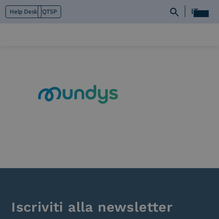
IT
Help Desk
QTSP
Chi siamo
Cosa facciamo
Piattaforme
Industry
News e Media
Contattaci
Iscriviti alla newsletter