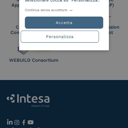
selezionare clicca su "Personalizza".
Approved Trust List
Access Point (AP)
Continua senza accettare
Accetta
Cloud Signature
European Commission
Consortium Member
Large Scale Pilot
Personalizza
Member
WEBUILD Consortium