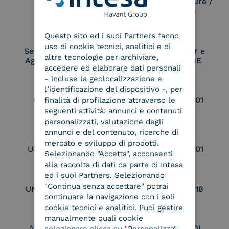
Electronic Signature /
Seal Creation
ENGLISH
Questo sito ed i suoi Partners fanno
ITALIAN
uso di cookie tecnici, analitici e di
Service Provider e
Service Provider e
altre tecnologie per archiviare,
Aggregatore SPID
Aggregatore CIE
accedere ed elaborare dati personali
- incluse la geolocalizzazione e
l’identificazione del dispositivo -, per
Conservatore
UNI EN ISO 37001
finalità di profilazione attraverso le
qualificato
seguenti attività: annunci e contenuti
personalizzati, valutazione degli
annunci e del contenuto, ricerche di
mercato e sviluppo di prodotti.
UNI EN ISO 9001
UNI EN ISO 27001
Selezionando "Accetta", acconsenti
alla raccolta di dati da parte di Intesa
ed i suoi Partners. Selezionando
"Continua senza accettare" potrai
UNI EN ISO 27017
UNI EN ISO 27018
continuare la navigazione con i soli
cookie tecnici e analitici. Puoi gestire
manualmente quali cookie
Membro Adobe
Certified PEPPOL