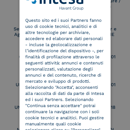
Electronic Signature /
Seal Creation
ENGLISH
Questo sito ed i suoi Partners fanno
ITALIAN
uso di cookie tecnici, analitici e di
Service Provider e
Service Provider e
altre tecnologie per archiviare,
Aggregatore SPID
Aggregatore CIE
accedere ed elaborare dati personali
- incluse la geolocalizzazione e
l’identificazione del dispositivo -, per
Conservatore
UNI EN ISO 37001
finalità di profilazione attraverso le
qualificato
seguenti attività: annunci e contenuti
personalizzati, valutazione degli
annunci e del contenuto, ricerche di
mercato e sviluppo di prodotti.
UNI EN ISO 9001
UNI EN ISO 27001
Selezionando "Accetta", acconsenti
alla raccolta di dati da parte di Intesa
ed i suoi Partners. Selezionando
"Continua senza accettare" potrai
UNI EN ISO 27017
UNI EN ISO 27018
continuare la navigazione con i soli
cookie tecnici e analitici. Puoi gestire
manualmente quali cookie
Membro Adobe
Certified PEPPOL