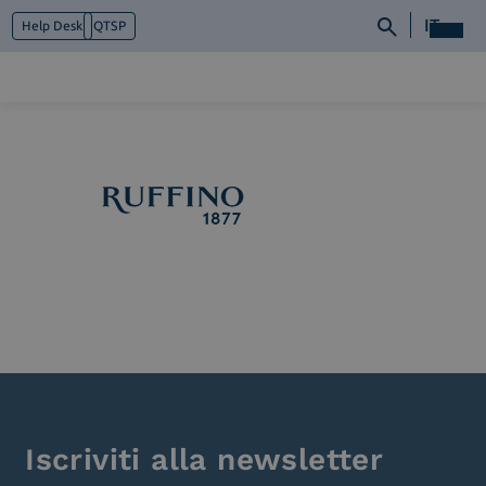
IT
Help Desk
QTSP
Chi siamo
Cosa facciamo
Piattaforme
Industry
News e Media
Contattaci
Iscriviti alla newsletter