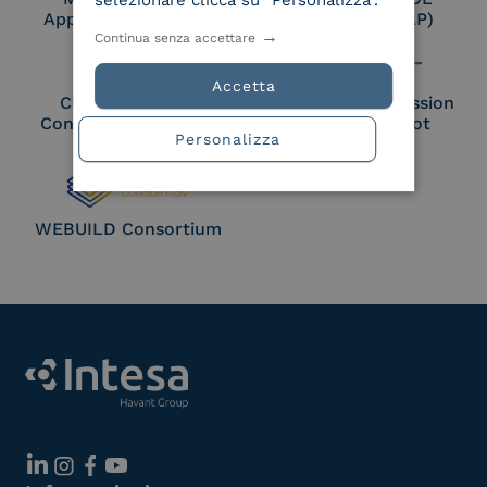
selezionare clicca su "Personalizza".
Approved Trust List
Access Point (AP)
Continua senza accettare
Accetta
Cloud Signature
European Commission
Consortium Member
Large Scale Pilot
Personalizza
Member
WEBUILD Consortium