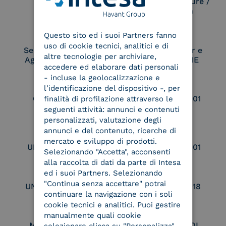
Electronic Signature /
Seal Creation
ENGLISH
Questo sito ed i suoi Partners fanno
ITALIAN
uso di cookie tecnici, analitici e di
Service Provider e
Service Provider e
altre tecnologie per archiviare,
Aggregatore SPID
Aggregatore CIE
accedere ed elaborare dati personali
- incluse la geolocalizzazione e
l’identificazione del dispositivo -, per
Conservatore
UNI EN ISO 37001
finalità di profilazione attraverso le
qualificato
seguenti attività: annunci e contenuti
personalizzati, valutazione degli
annunci e del contenuto, ricerche di
mercato e sviluppo di prodotti.
UNI EN ISO 9001
UNI EN ISO 27001
Selezionando "Accetta", acconsenti
alla raccolta di dati da parte di Intesa
ed i suoi Partners. Selezionando
"Continua senza accettare" potrai
UNI EN ISO 27017
UNI EN ISO 27018
continuare la navigazione con i soli
cookie tecnici e analitici. Puoi gestire
manualmente quali cookie
Membro Adobe
Certified PEPPOL