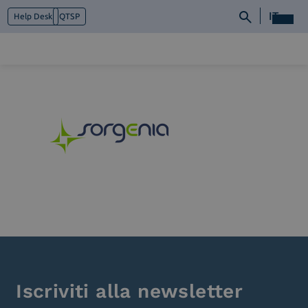
IT
Help Desk
QTSP
Chi siamo
Cosa facciamo
Piattaforme
Industry
News e Media
Contattaci
Iscriviti alla newsletter