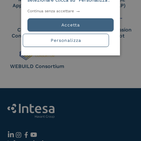
selezionare clicca su "Personalizza".
Approved Trust List
Access Point (AP)
Continua senza accettare
Accetta
Cloud Signature
European Commission
Consortium Member
Large Scale Pilot
Personalizza
Member
WEBUILD Consortium