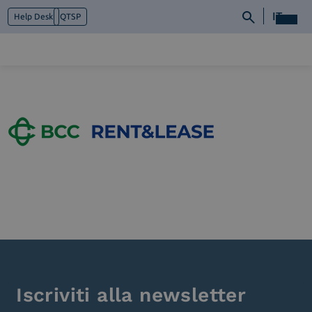
IT
Help Desk
QTSP
Chi siamo
Cosa facciamo
Piattaforme
Industry
News e Media
Contattaci
Iscriviti alla newsletter