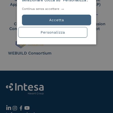
selezionare clicca su "Personalizza".
Approved Trust List
Access Point (AP)
Continua senza accettare
Accetta
Cloud Signature
European Commission
Consortium Member
Large Scale Pilot
Personalizza
Member
WEBUILD Consortium