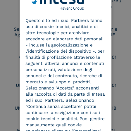
Electronic Signature /
Seal Creation
ENGLISH
Questo sito ed i suoi Partners fanno
ITALIAN
uso di cookie tecnici, analitici e di
Service Provider e
Service Provider e
altre tecnologie per archiviare,
Aggregatore SPID
Aggregatore CIE
accedere ed elaborare dati personali
- incluse la geolocalizzazione e
l’identificazione del dispositivo -, per
Conservatore
UNI EN ISO 37001
finalità di profilazione attraverso le
qualificato
seguenti attività: annunci e contenuti
personalizzati, valutazione degli
annunci e del contenuto, ricerche di
mercato e sviluppo di prodotti.
UNI EN ISO 9001
UNI EN ISO 27001
Selezionando "Accetta", acconsenti
alla raccolta di dati da parte di Intesa
ed i suoi Partners. Selezionando
"Continua senza accettare" potrai
UNI EN ISO 27017
UNI EN ISO 27018
continuare la navigazione con i soli
cookie tecnici e analitici. Puoi gestire
manualmente quali cookie
Membro Adobe
Certified PEPPOL