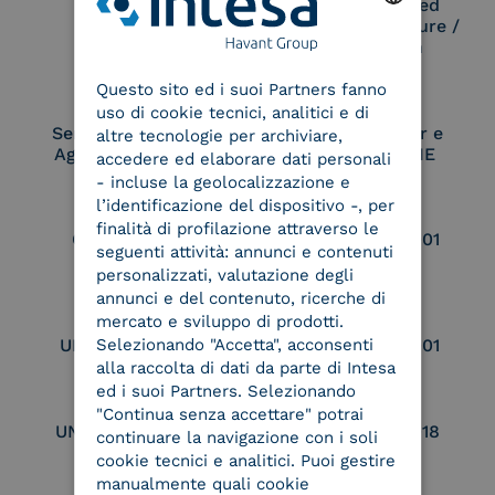
Remote Qualified
Electronic Signature /
Seal Creation
ENGLISH
Questo sito ed i suoi Partners fanno
ITALIAN
uso di cookie tecnici, analitici e di
Service Provider e
Service Provider e
altre tecnologie per archiviare,
Aggregatore SPID
Aggregatore CIE
accedere ed elaborare dati personali
- incluse la geolocalizzazione e
l’identificazione del dispositivo -, per
finalità di profilazione attraverso le
Conservatore
UNI EN ISO 37001
seguenti attività: annunci e contenuti
qualificato
personalizzati, valutazione degli
annunci e del contenuto, ricerche di
mercato e sviluppo di prodotti.
Selezionando "Accetta", acconsenti
UNI EN ISO 9001
UNI EN ISO 27001
alla raccolta di dati da parte di Intesa
ed i suoi Partners. Selezionando
"Continua senza accettare" potrai
UNI EN ISO 27017
UNI EN ISO 27018
continuare la navigazione con i soli
cookie tecnici e analitici. Puoi gestire
manualmente quali cookie