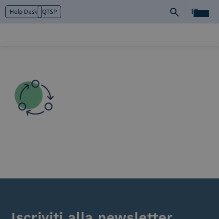
IT
Help Desk
QTSP
Chi siamo
Cosa facciamo
Piattaforme
Industry
News e Media
Contattaci
Iscriviti alla newsletter