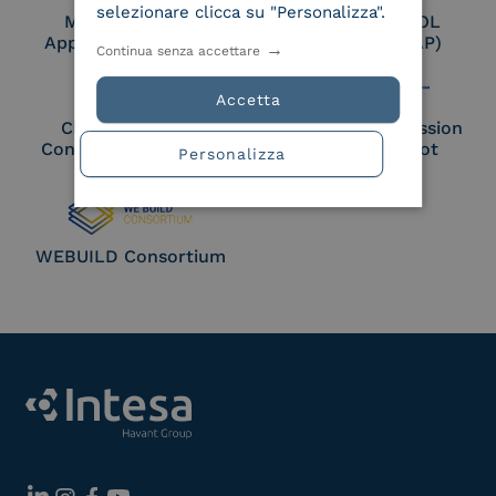
selezionare clicca su "Personalizza".
Membro Adobe
Certified PEPPOL
Approved Trust List
Access Point (AP)
Continua senza accettare
Accetta
Cloud Signature
European Commission
Consortium Member
Large Scale Pilot
Personalizza
Member
WEBUILD Consortium