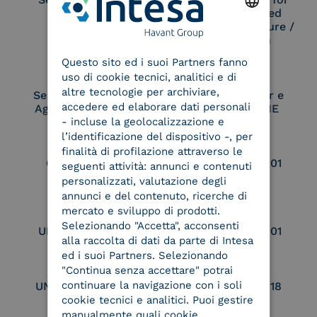
Remote Qualified
Electronic Signature /
ENGLISH
Seal Creation
Questo sito ed i suoi Partners fanno
ITALIAN
uso di cookie tecnici, analitici e di
altre tecnologie per archiviare,
Service Provider e
Service Provider e
accedere ed elaborare dati personali
Aggregatore SPID
Aggregatore CIE
- incluse la geolocalizzazione e
l’identificazione del dispositivo -, per
finalità di profilazione attraverso le
Conservatore
UNI EN ISO 37001
seguenti attività: annunci e contenuti
qualificato
personalizzati, valutazione degli
annunci e del contenuto, ricerche di
mercato e sviluppo di prodotti.
Selezionando "Accetta", acconsenti
UNI EN ISO 9001
UNI EN ISO 27001
alla raccolta di dati da parte di Intesa
ed i suoi Partners. Selezionando
"Continua senza accettare" potrai
continuare la navigazione con i soli
UNI EN ISO 27017
UNI EN ISO 27018
cookie tecnici e analitici. Puoi gestire
manualmente quali cookie