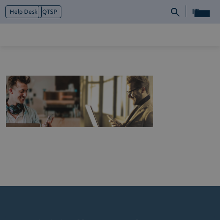
IT
Help Desk
QTSP
Chi siamo
Cosa facciamo
Piattaforme
Industry
News e Media
Contattaci