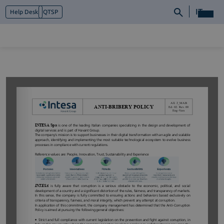
IT
Help Desk
QTSP
Chi siamo
Cosa facciamo
Piattaforme
Industry
News e Media
Contattaci