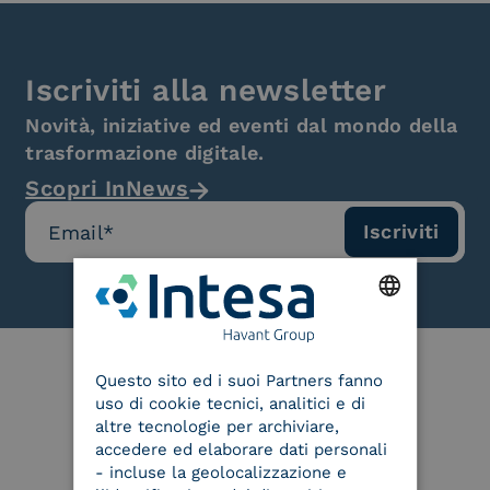
Iscriviti alla newsletter
Novità, iniziative ed eventi dal mondo della
trasformazione digitale.
Scopri InNews
ENGLISH
Questo sito ed i suoi Partners fanno
ITALIAN
uso di cookie tecnici, analitici e di
Le nostre certificazioni
altre tecnologie per archiviare,
accedere ed elaborare dati personali
- incluse la geolocalizzazione e