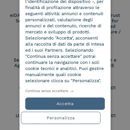
l’identificazione del dispositivo -, per
finalità di profilazione attraverso le
seguenti attività: annunci e contenuti
eIDAS Qualified Trust
eIDAS Qualified Trust
personalizzati, valutazione degli
Service Provider
Service Provider for
annunci e del contenuto, ricerche di
Remote Qualified
Electronic Signature /
mercato e sviluppo di prodotti.
Seal Creation
Selezionando "Accetta", acconsenti
alla raccolta di dati da parte di Intesa
ed i suoi Partners. Selezionando
"Continua senza accettare" potrai
Service Provider e
Service Provider e
continuare la navigazione con i soli
Aggregatore SPID
Aggregatore CIE
cookie tecnici e analitici. Puoi gestire
manualmente quali cookie
selezionare clicca su "Personalizza".
Conservatore
UNI EN ISO 37001
Continua senza accettare
qualificato
Accetta
UNI EN ISO 9001
UNI EN ISO 27001
Personalizza