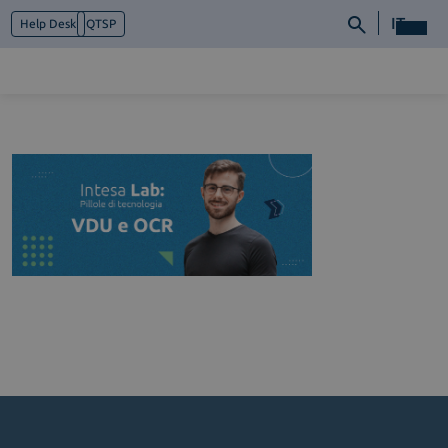
IT
Help Desk
QTSP
Chi siamo
Cosa facciamo
Piattaforme
Industry
News e Media
Contattaci