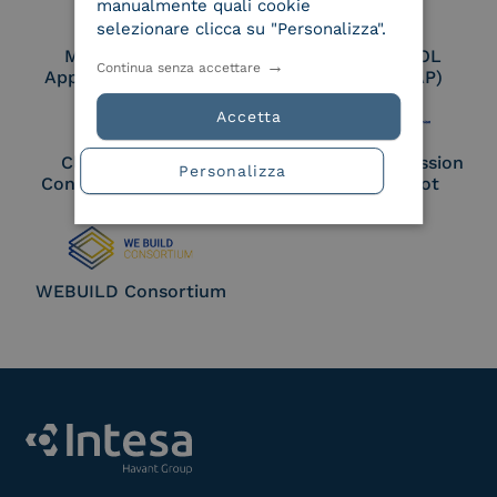
manualmente quali cookie
selezionare clicca su "Personalizza".
Membro Adobe
Certified PEPPOL
Continua senza accettare
Approved Trust List
Access Point (AP)
Accetta
Cloud Signature
European Commission
Personalizza
Consortium Member
Large Scale Pilot
Member
WEBUILD Consortium