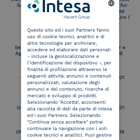
Service Provider
Service Provider for
Remote Qualified
Electronic Signature /
ENGLISH
Seal Creation
Questo sito ed i suoi Partners fanno
ITALIAN
uso di cookie tecnici, analitici e di
altre tecnologie per archiviare,
Service Provider e
Service Provider e
accedere ed elaborare dati personali
Aggregatore SPID
Aggregatore CIE
- incluse la geolocalizzazione e
l’identificazione del dispositivo -, per
finalità di profilazione attraverso le
seguenti attività: annunci e contenuti
Conservatore
UNI EN ISO 37001
personalizzati, valutazione degli
qualificato
annunci e del contenuto, ricerche di
mercato e sviluppo di prodotti.
Selezionando "Accetta", acconsenti
UNI EN ISO 9001
UNI EN ISO 27001
alla raccolta di dati da parte di Intesa
ed i suoi Partners. Selezionando
"Continua senza accettare" potrai
continuare la navigazione con i soli
UNI EN ISO 27017
UNI EN ISO 27018
cookie tecnici e analitici. Puoi gestire