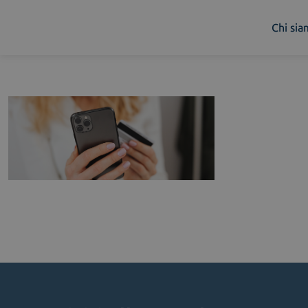
Chi si
Chi siamo
Cosa facciamo
Piattaforme
Industry
News e Media
Contattaci