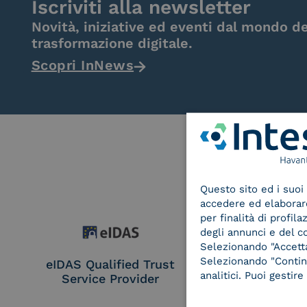
Iscriviti alla newsletter
Novità, iniziative ed eventi dal mondo de
trasformazione digitale.
Scopri InNews
Questo sito ed i suoi 
accedere ed elaborare 
per finalità di profil
degli annunci e del c
Selezionando "Accetta"
Selezionando "Continu
eIDAS Qualified Trust
eIDAS Qualifie
analitici. Puoi gesti
Service Provider
Service Provi
Remote Qual