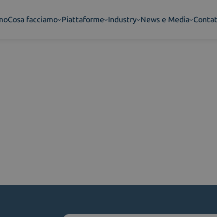
amo
Cosa facciamo
Piattaforme
Industry
News e Media
Contat