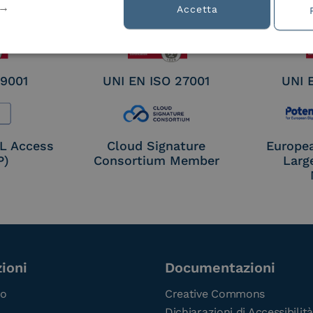
nature /
Accetta
tion
 9001
UNI EN ISO 27001
UNI 
OL Access
Cloud Signature
Europe
P)
Consortium Member
Larg
ioni
Documentazioni
co
Creative Commons
Dichiarazioni di Accessibilità