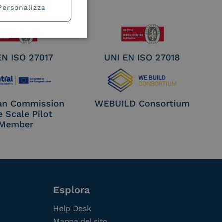
Personalizza
EN ISO 27017
UNI EN ISO 27018
an Commission
WEBUILD Consortium
e Scale Pilot
Member
Esplora
Help Desk
Mappa del sito