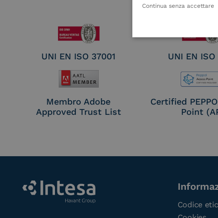
Electronic Sig
Continua senza accettare
Seal Crea
UNI EN ISO 37001
UNI EN ISO
Membro Adobe
Certified PEPP
Approved Trust List
Point (A
Informaz
Codice eti
Cookies