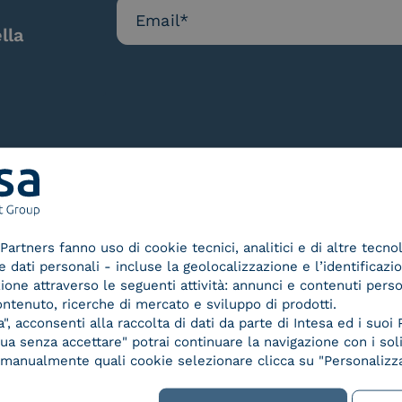
lla
Le nostre certificazioni
Partners fanno uso di cookie tecnici, analitici e di altre tecno
dati personali - incluse la geolocalizzazione e l’identificazio
azione attraverso le seguenti attività: annunci e contenuti pers
ontenuto, ricerche di mercato e sviluppo di prodotti.
, acconsenti alla raccolta di dati da parte di Intesa ed i suoi 
a senza accettare" potrai continuare la navigazione con i soli
d Trust
Service Provider e
Servi
re manualmente quali cookie selezionare clicca su "Personalizza
der for
Aggregatore SPID
Aggr
ified