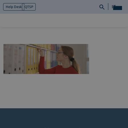
IT
Help Desk
QTSP
Chi siamo
Cosa facciamo
Piattaforme
Industry
News e Media
Contattaci