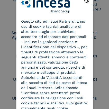
Remote Qualified
Electronic Signature /
ENGLISH
Seal Creation
Questo sito ed i suoi Partners fanno
ITALIAN
uso di cookie tecnici, analitici e di
altre tecnologie per archiviare,
Service Provider e
Service Provider e
accedere ed elaborare dati personali
Aggregatore SPID
Aggregatore CIE
- incluse la geolocalizzazione e
l’identificazione del dispositivo -, per
finalità di profilazione attraverso le
Conservatore
UNI EN ISO 37001
seguenti attività: annunci e contenuti
qualificato
personalizzati, valutazione degli
annunci e del contenuto, ricerche di
mercato e sviluppo di prodotti.
Selezionando "Accetta", acconsenti
UNI EN ISO 9001
UNI EN ISO 27001
alla raccolta di dati da parte di Intesa
ed i suoi Partners. Selezionando
"Continua senza accettare" potrai
continuare la navigazione con i soli
UNI EN ISO 27017
UNI EN ISO 27018
cookie tecnici e analitici. Puoi gestire
manualmente quali cookie