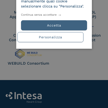
manualmente quali cookie
selezionare clicca su "Personalizza".
Membro Adobe
Certified PEPPOL
Continua senza accettare
Approved Trust List
Access Point (AP)
Accetta
Cloud Signature
European Commission
Personalizza
Consortium Member
Large Scale Pilot
Member
WEBUILD Consortium