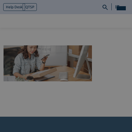
IT
Help Desk
QTSP
Chi siamo
Cosa facciamo
Piattaforme
Industry
News e Media
Contattaci