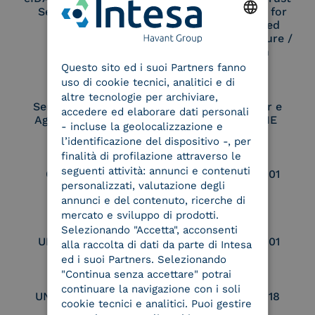
Service Provider
Service Provider for
Remote Qualified
Electronic Signature /
ENGLISH
Seal Creation
Questo sito ed i suoi Partners fanno
ITALIAN
uso di cookie tecnici, analitici e di
altre tecnologie per archiviare,
Service Provider e
Service Provider e
accedere ed elaborare dati personali
Aggregatore SPID
Aggregatore CIE
- incluse la geolocalizzazione e
l’identificazione del dispositivo -, per
finalità di profilazione attraverso le
seguenti attività: annunci e contenuti
Conservatore
UNI EN ISO 37001
personalizzati, valutazione degli
qualificato
annunci e del contenuto, ricerche di
mercato e sviluppo di prodotti.
Selezionando "Accetta", acconsenti
UNI EN ISO 9001
UNI EN ISO 27001
alla raccolta di dati da parte di Intesa
ed i suoi Partners. Selezionando
"Continua senza accettare" potrai
continuare la navigazione con i soli
UNI EN ISO 27017
UNI EN ISO 27018
cookie tecnici e analitici. Puoi gestire