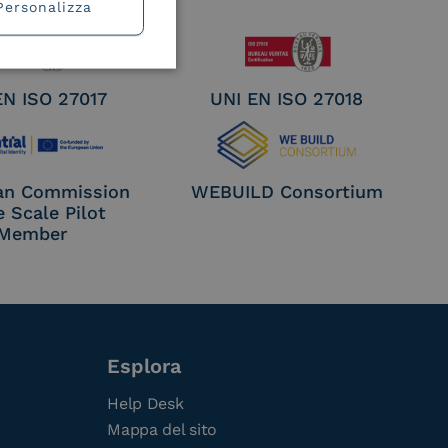
Personalizza
EN ISO 27017
UNI EN ISO 27018
an Commission
WEBUILD Consortium
e Scale Pilot
Member
Esplora
Help Desk
Mappa del sito