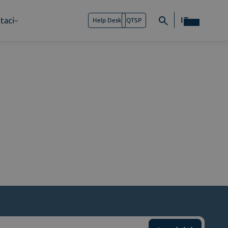
IT
taci
Help Desk
QTSP