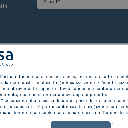
lla
Le nostre certificazioni
Partners fanno uso di cookie tecnici, analitici e di altre tecno
dati personali - incluse la geolocalizzazione e l’identificazio
azione attraverso le seguenti attività: annunci e contenuti pers
ontenuto, ricerche di mercato e sviluppo di prodotti.
, acconsenti alla raccolta di dati da parte di Intesa ed i suoi 
d Trust
Service Provider e
Servi
a senza accettare" potrai continuare la navigazione con i soli
der for
Aggregatore SPID
Aggr
re manualmente quali cookie selezionare clicca su "Personalizza
ified
nature /