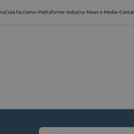
amo
Cosa facciamo
Piattaforme
Industry
News e Media
Contat