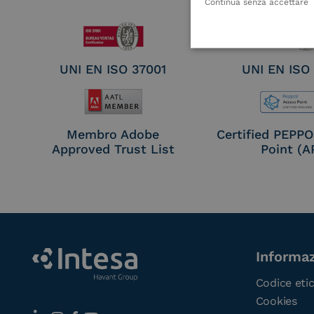
Seal Crea
Continua senza accettare
UNI EN ISO 37001
UNI EN ISO
Membro Adobe
Certified PEPP
Approved Trust List
Point (A
Informaz
Codice eti
Cookies