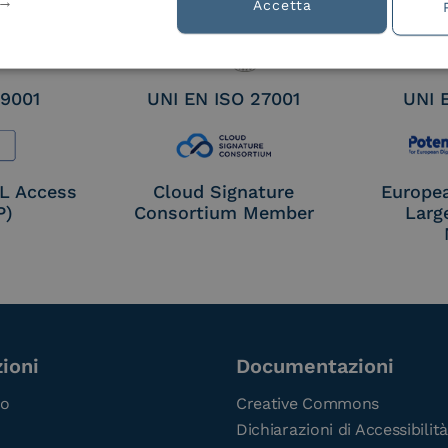
tion
Accetta
 9001
UNI EN ISO 27001
UNI 
OL Access
Cloud Signature
Europe
P)
Consortium Member
Larg
ioni
Documentazioni
co
Creative Commons
Dichiarazioni di Accessibilità