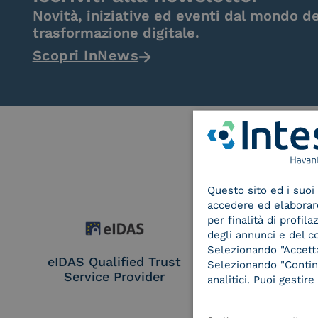
Novità, iniziative ed eventi dal mondo de
trasformazione digitale.
Scopri InNews
Questo sito ed i suoi 
accedere ed elaborare 
per finalità di profil
degli annunci e del c
Selezionando "Accetta"
eIDAS Qualified Trust
eIDAS Qualifie
Selezionando "Continu
Service Provider
Service Provi
analitici. Puoi gesti
Remote Qual
Electronic Sig