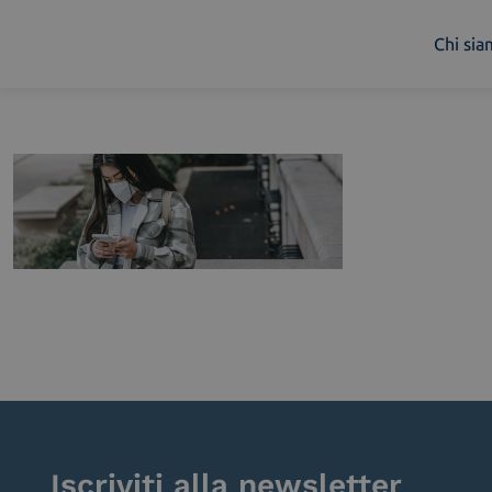
Chi si
Chi siamo
Cosa facciamo
Piattaforme
Industry
News e Media
Contattaci
Iscriviti alla newsletter