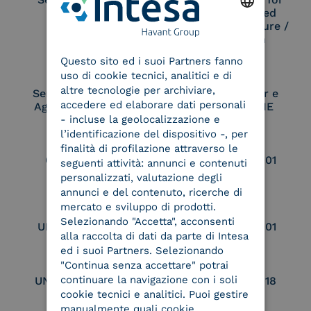
Remote Qualified
Electronic Signature /
ENGLISH
Seal Creation
Questo sito ed i suoi Partners fanno
ITALIAN
uso di cookie tecnici, analitici e di
altre tecnologie per archiviare,
Service Provider e
Service Provider e
accedere ed elaborare dati personali
Aggregatore SPID
Aggregatore CIE
- incluse la geolocalizzazione e
l’identificazione del dispositivo -, per
finalità di profilazione attraverso le
Conservatore
UNI EN ISO 37001
seguenti attività: annunci e contenuti
qualificato
personalizzati, valutazione degli
annunci e del contenuto, ricerche di
mercato e sviluppo di prodotti.
Selezionando "Accetta", acconsenti
UNI EN ISO 9001
UNI EN ISO 27001
alla raccolta di dati da parte di Intesa
ed i suoi Partners. Selezionando
"Continua senza accettare" potrai
continuare la navigazione con i soli
UNI EN ISO 27017
UNI EN ISO 27018
cookie tecnici e analitici. Puoi gestire
manualmente quali cookie