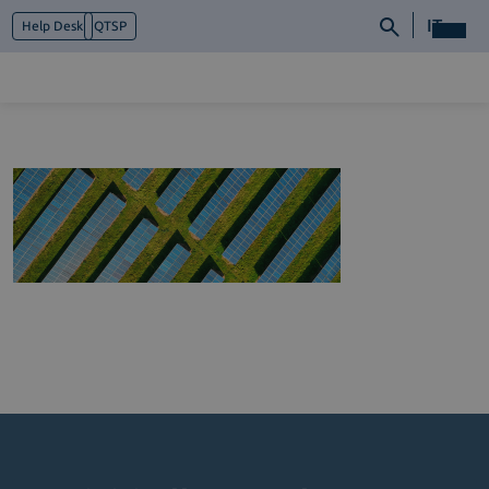
IT
Help Desk
QTSP
Chi siamo
Cosa facciamo
Piattaforme
Industry
News e Media
Contattaci