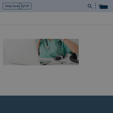
IT
Help Desk
QTSP
Chi siamo
Cosa facciamo
Piattaforme
Industry
News e Media
Contattaci