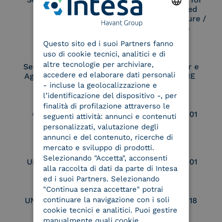
Remote Qualified
Electronic Signature /
ENGLISH
Seal Creation
Questo sito ed i suoi Partners fanno
ITALIAN
uso di cookie tecnici, analitici e di
altre tecnologie per archiviare,
Service Provider e
Service Provider e
accedere ed elaborare dati personali
Aggregatore SPID
Aggregatore CIE
- incluse la geolocalizzazione e
l’identificazione del dispositivo -, per
finalità di profilazione attraverso le
Conservatore
UNI EN ISO 37001
seguenti attività: annunci e contenuti
qualificato
personalizzati, valutazione degli
annunci e del contenuto, ricerche di
mercato e sviluppo di prodotti.
Selezionando "Accetta", acconsenti
UNI EN ISO 9001
UNI EN ISO 27001
alla raccolta di dati da parte di Intesa
ed i suoi Partners. Selezionando
"Continua senza accettare" potrai
continuare la navigazione con i soli
UNI EN ISO 27017
UNI EN ISO 27018
cookie tecnici e analitici. Puoi gestire
manualmente quali cookie