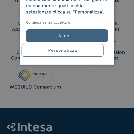
UNI EN ISO 27017
UNI EN ISO 27018
manualmente quali cookie
selezionare clicca su "Personalizza".
Continua senza accettare
Membro Adobe
Certified PEPPOL
Approved Trust List
Access Point (AP)
Accetta
Personalizza
Cloud Signature
European Commission
Consortium Member
Large Scale Pilot
Member
WEBUILD Consortium