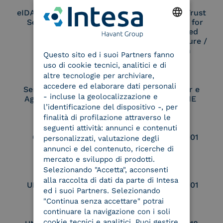
eIDAS Qualified Trust
eIDAS Qualified Trust
Service Provider
Service Provider for
Remote Qualified
ENGLISH
Electronic Signature /
Seal Creation
Questo sito ed i suoi Partners fanno
ITALIAN
uso di cookie tecnici, analitici e di
altre tecnologie per archiviare,
accedere ed elaborare dati personali
Service Provider e
Service Provider e
- incluse la geolocalizzazione e
Aggregatore SPID
Aggregatore CIE
l’identificazione del dispositivo -, per
finalità di profilazione attraverso le
seguenti attività: annunci e contenuti
Conservatore
UNI EN ISO 37001
personalizzati, valutazione degli
qualificato
annunci e del contenuto, ricerche di
mercato e sviluppo di prodotti.
Selezionando "Accetta", acconsenti
alla raccolta di dati da parte di Intesa
UNI EN ISO 9001
UNI EN ISO 27001
ed i suoi Partners. Selezionando
"Continua senza accettare" potrai
continuare la navigazione con i soli
cookie tecnici e analitici. Puoi gestire