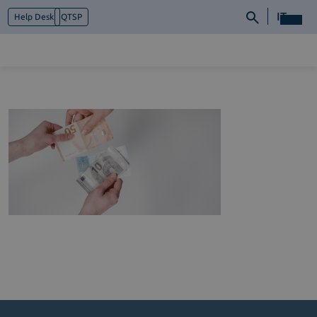
IT
Help Desk
QTSP
Chi siamo
Cosa facciamo
Piattaforme
Industry
News e Media
Contattaci