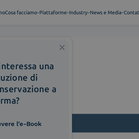
amo
Cosa facciamo
Piattaforme
Industry
News e Media
Contat
 interessa una
luzione di
nservazione a
rma?
evere l’e-Book