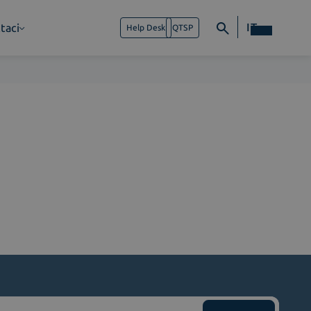
IT
taci
Help Desk
QTSP