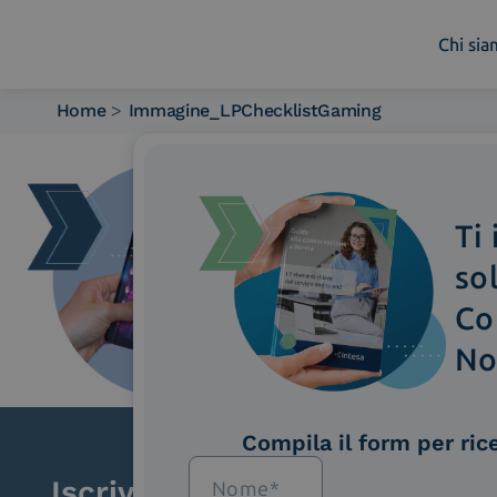
Chi si
Home
>
Immagine_LPChecklistGaming
Chi siamo
Cosa facciamo
Piattaforme
Ti
Industry
News e Media
so
Contattaci
Co
No
Compila il form per ric
Iscriviti alla newsletter