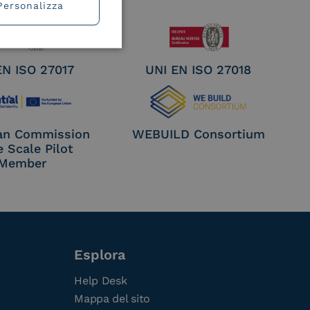
Personalizza
EN ISO 27017
UNI EN ISO 27018
an Commission
WEBUILD Consortium
e Scale Pilot
Member
Esplora
Help Desk
Mappa del sito