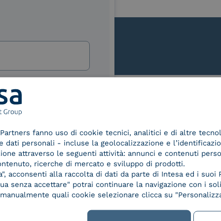
lla
izi e offerte di INTESA.
nNews" di INTESA.
Le nostre certificazioni
asi momento inviando una e-mail
ure, se non si desidera ricevere
Partners fanno uso di cookie tecnici, analitici e di altre tecno
a sottoscrizione facendo clic sul
dati personali - incluse la geolocalizzazione e l’identificazio
lsiasi e-mail.
azione attraverso le seguenti attività: annunci e contenuti pers
ontenuto, ricerche di mercato e sviluppo di prodotti.
ibili nelle Norme di tutela della
, acconsenti alla raccolta di dati da parte di Intesa ed i suoi 
chiaro di aver letto e compreso
d Trust
Service Provider e
Servi
a senza accettare" potrai continuare la navigazione con i soli
der for
Aggregatore SPID
Aggr
re manualmente quali cookie selezionare clicca su "Personalizza
ified
nature /