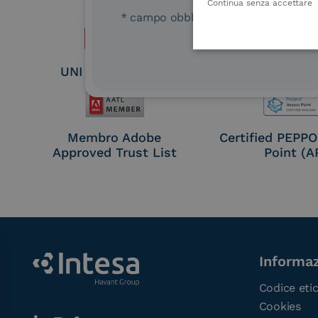
Seal Crea
Continua senza accettare
* campo obbligatorio
UNI EN ISO 37001
UNI EN ISO
Membro Adobe
Certified PEPP
Approved Trust List
Point (A
Informaz
Codice eti
Cookies