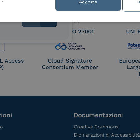
tion
Accetta
 9001
UNI EN ISO 27001
UNI 
OL Access
Cloud Signature
Europe
P)
Consortium Member
Larg
ioni
Documentazioni
co
Creative Commons
Dichiarazioni di Accessibilità