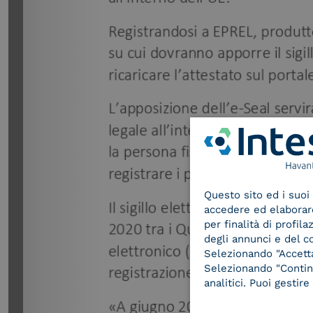
Questo sito ed i suoi 
accedere ed elaborare 
per finalità di profil
degli annunci e del c
Selezionando "Accetta"
Selezionando "Continu
analitici. Puoi gesti