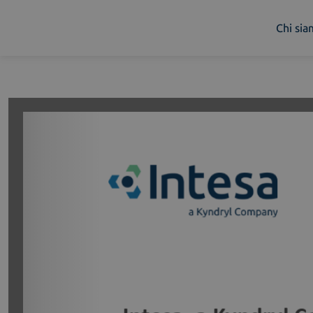
Chi si
Chi siamo
Cosa facciamo
Piattaforme
Industry
News e Media
Contattaci