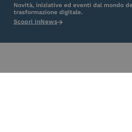
Novità, iniziative ed eventi dal mondo de
trasformazione digitale.
Scopri InNews
eIDAS Qualified Trust
eIDAS Qualifie
Service Provider
Service Provi
Remote Qual
Electronic Sig
Seal Crea