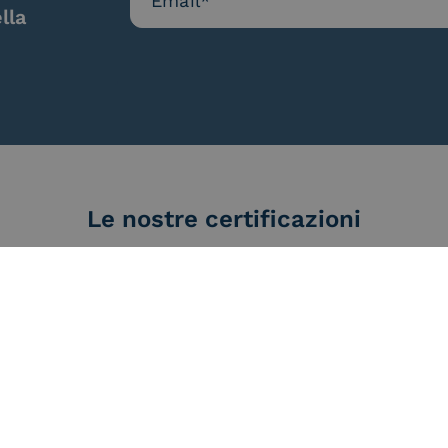
lla
Le nostre certificazioni
d Trust
Service Provider e
Servi
der for
Aggregatore SPID
Aggr
ified
nature /
tion