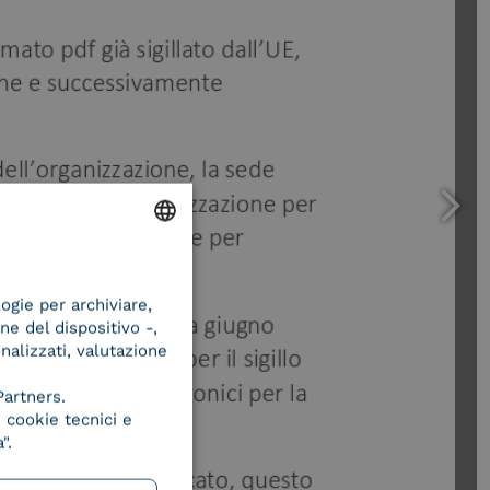
ENGLISH
logie per archiviare,
ITALIAN
ne del dispositivo -,
onalizzati, valutazione
Partners.
 cookie tecnici e
".