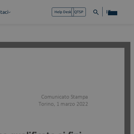
IT
taci
Help Desk
QTSP