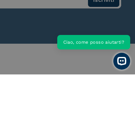
Ciao, come posso aiutarti?
Open 
ce Provider e
Conservatore qualificato
egatore CIE