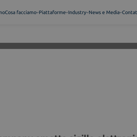
amo
Cosa facciamo
Piattaforme
Industry
News e Media
Contat