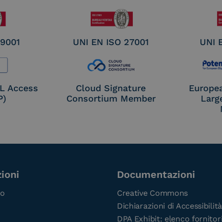
 9001
UNI EN ISO 27001
UNI 
OL Access
Cloud Signature
Europe
P)
Consortium Member
Larg
ioni
Documentazioni
co
Creative Commons
Dichiarazioni di Accessibilità
DPA Exhibit: elenco fornitor