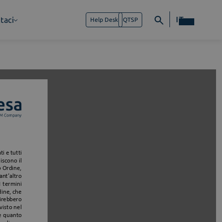
IT
taci
Help Desk
QTSP