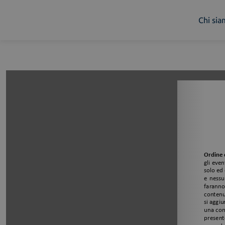
Chi si
Chi siamo
Cosa facciamo
Piattaforme
Industry
News e Media
Contattaci