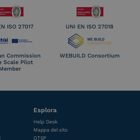
EN ISO 27017
UNI EN ISO 27018
an Commission
WEBUILD Consortium
e Scale Pilot
Member
Esplora
Help Desk
Mappa del sito
i
QTSP