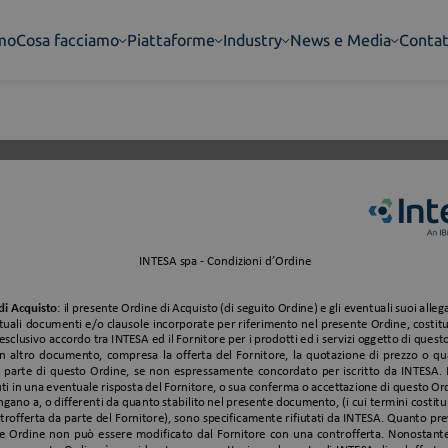
amo
Cosa facciamo
Piattaforme
Industry
News e Media
Contat