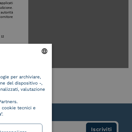
ENGLISH
logie per archiviare,
ITALIAN
ne del dispositivo -,
onalizzati, valutazione
Partners.
 cookie tecnici e
".
Personalizza