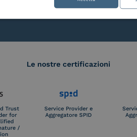
lla
Le nostre certificazioni
d Trust
Service Provider e
Servi
der for
Aggregatore SPID
Aggr
ified
nature /
tion