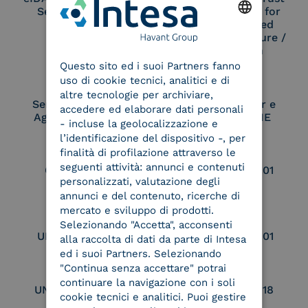
Service Provider
Service Provider for
Remote Qualified
Electronic Signature /
ENGLISH
Seal Creation
Questo sito ed i suoi Partners fanno
ITALIAN
uso di cookie tecnici, analitici e di
altre tecnologie per archiviare,
Service Provider e
Service Provider e
accedere ed elaborare dati personali
Aggregatore SPID
Aggregatore CIE
- incluse la geolocalizzazione e
l’identificazione del dispositivo -, per
finalità di profilazione attraverso le
seguenti attività: annunci e contenuti
Conservatore
UNI EN ISO 37001
personalizzati, valutazione degli
qualificato
annunci e del contenuto, ricerche di
mercato e sviluppo di prodotti.
Selezionando "Accetta", acconsenti
UNI EN ISO 9001
UNI EN ISO 27001
alla raccolta di dati da parte di Intesa
ed i suoi Partners. Selezionando
"Continua senza accettare" potrai
continuare la navigazione con i soli
UNI EN ISO 27017
UNI EN ISO 27018
cookie tecnici e analitici. Puoi gestire