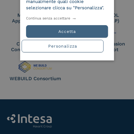
manualmente quali cookie
selezionare clicca su "Personalizza".
Membro Adobe
Certified PEPPOL
Continua senza accettare
Approved Trust List
Access Point (AP)
Accetta
Cloud Signature
European Commission
Personalizza
Consortium Member
Large Scale Pilot
Member
WEBUILD Consortium