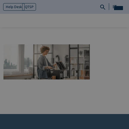
IT
Help Desk
QTSP
Chi siamo
Cosa facciamo
Piattaforme
Industry
News e Media
Contattaci