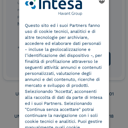
Service Provider
Service Provider for
Ulteriori informazioni sulle procedure sono disponibili
Remote Qualified
nelle Norme di tutela della privacy INTESA. Inoltrando il
Electronic Signature /
ENGLISH
Seal Creation
presente modulo, dichiaro di aver letto e compreso le
Norme di tutela della privacy INTESA
.
Questo sito ed i suoi Partners fanno
ITALIAN
uso di cookie tecnici, analitici e di
altre tecnologie per archiviare,
Service Provider e
Service Provider e
accedere ed elaborare dati personali
Aggregatore SPID
Aggregatore CIE
* campo obbligatorio
- incluse la geolocalizzazione e
l’identificazione del dispositivo -, per
finalità di profilazione attraverso le
Conservatore
UNI EN ISO 37001
seguenti attività: annunci e contenuti
qualificato
personalizzati, valutazione degli
annunci e del contenuto, ricerche di
mercato e sviluppo di prodotti.
Selezionando "Accetta", acconsenti
UNI EN ISO 9001
UNI EN ISO 27001
alla raccolta di dati da parte di Intesa
ed i suoi Partners. Selezionando
"Continua senza accettare" potrai
continuare la navigazione con i soli
UNI EN ISO 27017
UNI EN ISO 27018
cookie tecnici e analitici. Puoi gestire
manualmente quali cookie