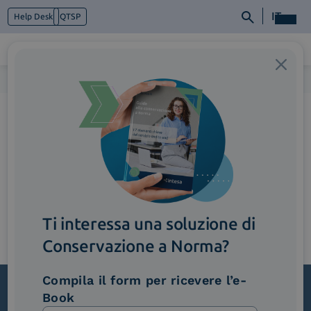
IT
Help Desk
QTSP
Home
>
Slider_LP_PartnershipProgram-1
Chi siamo
Cosa facciamo
Piattaforme
Industry
News e Media
Contattaci
Ti interessa una soluzione di
Conservazione a Norma?
Compila il form per ricevere l’e-
Book