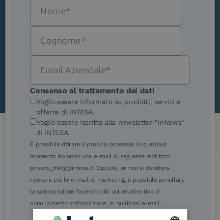
Iscriviti alla newsletter
Novità, iniziative ed eventi dal mondo della
trasformazione digitale.
Scopri InNews
Consenso al trattamento dei dati
Voglio essere informato su prodotti, servizi e
offerte di INTESA.
Voglio essere iscritto alla newsletter "InNews"
di INTESA.
È possibile ritirare il proprio consenso in qualsiasi
Le nostre certificazioni
momento inviando una e-mail al seguente indirizzo:
privacy_mktg@intesa.it. Oppure, se non si desidera
ricevere più le e-mail di marketing, è possibile annullare
la sottoscrizione facendo clic sul relativo link di
annullamento sottoscrizione, in qualsiasi e-mail.
eIDAS Qualified Trust
eIDAS Qualified Trust