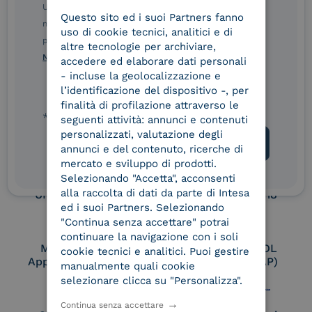
Service Provider e
Service Provider e
Ulteriori informazioni sulle procedure sono disponibili
Questo sito ed i suoi Partners fanno
ITALIAN
Aggregatore SPID
Aggregatore CIE
nelle Norme di tutela della privacy INTESA. Inoltrando il
uso di cookie tecnici, analitici e di
presente modulo, dichiaro di aver letto e compreso le
altre tecnologie per archiviare,
Norme di tutela della privacy INTESA
.
accedere ed elaborare dati personali
Conservatore
UNI EN ISO 37001
- incluse la geolocalizzazione e
qualificato
l’identificazione del dispositivo -, per
finalità di profilazione attraverso le
* campo obbligatorio
seguenti attività: annunci e contenuti
personalizzati, valutazione degli
UNI EN ISO 9001
UNI EN ISO 27001
annunci e del contenuto, ricerche di
mercato e sviluppo di prodotti.
Selezionando "Accetta", acconsenti
alla raccolta di dati da parte di Intesa
UNI EN ISO 27017
UNI EN ISO 27018
ed i suoi Partners. Selezionando
"Continua senza accettare" potrai
continuare la navigazione con i soli
Membro Adobe
Certified PEPPOL
cookie tecnici e analitici. Puoi gestire
Approved Trust List
Access Point (AP)
manualmente quali cookie
selezionare clicca su "Personalizza".
Continua senza accettare