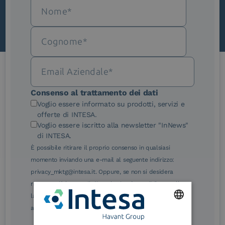
Le nostre certificazioni
Consenso al trattamento dei dati
Voglio essere informato su prodotti, servizi e
offerte di INTESA.
Voglio essere iscritto alla newsletter "InNews"
di INTESA.
È possibile ritirare il proprio consenso in qualsiasi
eIDAS Qualified Trust
eIDAS Qualified Trust
momento inviando una e-mail al seguente indirizzo:
Service Provider
Service Provider for
Remote Qualified
privacy_mktg@intesa.it. Oppure, se non si desidera
Electronic Signature /
ricevere più le e-mail di marketing, è possibile annullare
Seal Creation
la sottoscrizione facendo clic sul relativo link di
annullamento sottoscrizione, in qualsiasi e-mail.
ENGLISH