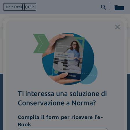
IT
Help Desk
QTSP
Home
>
AssistenzaDedicata
Chi siamo
Cosa facciamo
Piattaforme
Industry
News e Media
Contattaci
Ti interessa una soluzione di
Iscriviti alla newsletter
Conservazione a Norma?
Novità, iniziative ed eventi dal mondo della
trasformazione digitale.
Compila il form per ricevere l’e-
Scopri InNews
Book