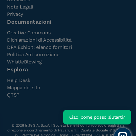
Note Legali
Privacy
Documentazioni
Creative Commons
Dichiarazioni di Accessibilità
DPA Exhibit: elenco fornitori
Politica Anticorruzione
WhistleBlowing
Esplora
Help Desk
Mappa del sito
QTSP
Ciao, come posso aiutarti?
Scarica l'e-Book gratuito
©
2026
In.Te.S.A. S.p.A. | Società benefit con unico socio soggetta a
direzione e coordinamento di Havant s.r.l. | Capitale Sociale € 6.300.000
i.v. | Partita IVA e Codice Fiscale: 05262890014 | R.E.A. n. 696117