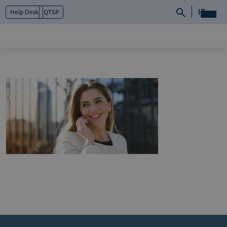
IT
Help Desk
QTSP
Chi siamo
Cosa facciamo
Piattaforme
Industry
News e Media
Contattaci