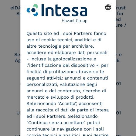
eIDAS Qualified Trust
eIDAS Qualified Trust
Service Provider
Service Provider for
Remote Qualified
ENGLISH
Electronic Signature /
Seal Creation
Questo sito ed i suoi Partners fanno
ITALIAN
uso di cookie tecnici, analitici e di
altre tecnologie per archiviare,
accedere ed elaborare dati personali
Service Provider e
Service Provider e
- incluse la geolocalizzazione e
Aggregatore SPID
Aggregatore CIE
l’identificazione del dispositivo -, per
finalità di profilazione attraverso le
seguenti attività: annunci e contenuti
Conservatore
UNI EN ISO 37001
personalizzati, valutazione degli
qualificato
annunci e del contenuto, ricerche di
mercato e sviluppo di prodotti.
Selezionando "Accetta", acconsenti
alla raccolta di dati da parte di Intesa
UNI EN ISO 9001
UNI EN ISO 27001
ed i suoi Partners. Selezionando
"Continua senza accettare" potrai
continuare la navigazione con i soli
cookie tecnici e analitici. Puoi gestire