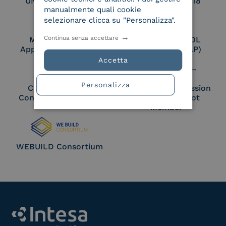
UNI EN ISO 27017
UNI EN ISO 27018
manualmente quali cookie
selezionare clicca su "Personalizza".
Continua senza accettare
Membro Adobe
Certified PEPPOL
Approved Trust List
Access Point (AP)
Accetta
Personalizza
Cloud Signature
European Commission
Consortium Member
Large Scale Pilot
Member
WEBUILD Consortium