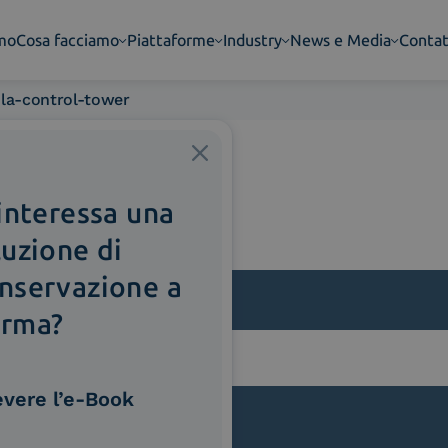
amo
Cosa facciamo
Piattaforme
Industry
News e Media
Contat
la-control-tower
 interessa una
luzione di
nservazione a
rma?
lla
evere l’e-Book