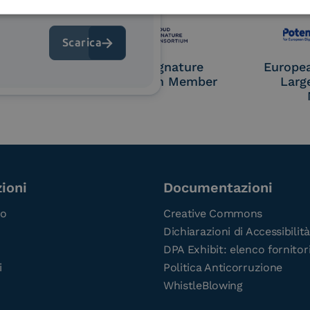
 9001
UNI EN ISO 27001
UNI 
OL Access
Cloud Signature
Europe
P)
Consortium Member
Larg
ioni
Documentazioni
co
Creative Commons
Dichiarazioni di Accessibilità
DPA Exhibit: elenco fornitor
i
Politica Anticorruzione
WhistleBlowing