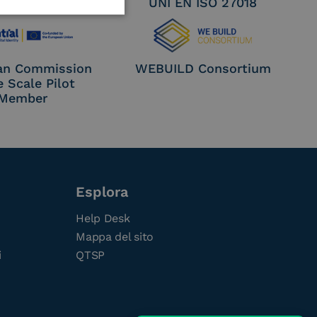
EN ISO 27017
UNI EN ISO 27018
an Commission
WEBUILD Consortium
e Scale Pilot
Member
Esplora
Help Desk
Mappa del sito
i
QTSP