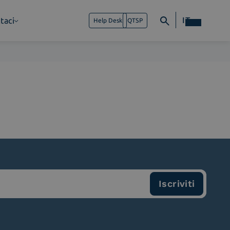
IT
taci
Help Desk
QTSP