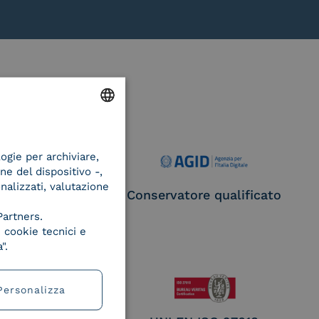
ENGLISH
logie per archiviare,
ITALIAN
ne del dispositivo -,
onalizzati, valutazione
ce Provider e
Conservatore qualificato
egatore CIE
Partners.
 cookie tecnici e
".
Personalizza