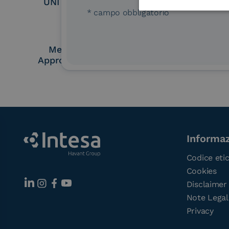
UNI EN ISO 37001
UNI EN ISO
* campo obbligatorio
Membro Adobe
Certified PEPP
Approved Trust List
Point (A
Informaz
Codice eti
Cookies
Disclaimer
Note Legal
Privacy