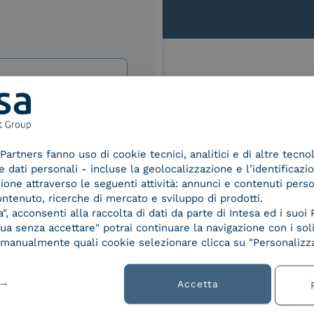
Le nostre certificazioni
izi e offerte di INTESA.
nNews" di INTESA.
Partners fanno uso di cookie tecnici, analitici e di altre tecno
asi momento inviando una e-mail
dati personali - incluse la geolocalizzazione e l’identificazio
ure, se non si desidera ricevere
azione attraverso le seguenti attività: annunci e contenuti pers
a sottoscrizione facendo clic sul
d Trust
Service Provider e
Servi
ontenuto, ricerche di mercato e sviluppo di prodotti.
der for
Aggregatore SPID
Aggr
lsiasi e-mail.
, acconsenti alla raccolta di dati da parte di Intesa ed i suoi 
ified
a senza accettare" potrai continuare la navigazione con i soli
nature /
ibili nelle Norme di tutela della
re manualmente quali cookie selezionare clicca su "Personalizza
tion
chiaro di aver letto e compreso
Accetta