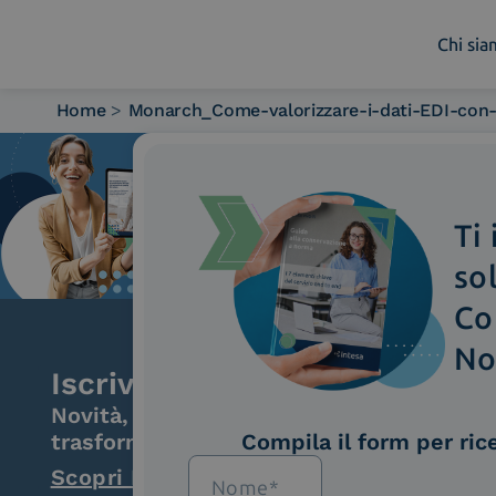
Chi si
Home
>
Monarch_Come-valorizzare-i-dati-EDI-con-
Chi siamo
Cosa facciamo
Piattaforme
Ti
Industry
News e Media
so
Contattaci
Co
No
Iscriviti alla newsletter
Novità, iniziative ed eventi dal mondo de
trasformazione digitale.
Compila il form per ric
Scopri InNews