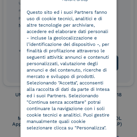
ENGLISH
Ulteriori informazioni sulle procedure sono disponibili
nelle Norme di tutela della privacy INTESA. Inoltrando il
Service Provider e
Service Provider e
Questo sito ed i suoi Partners fanno
ITALIAN
Aggregatore SPID
Aggregatore CIE
presente modulo, dichiaro di aver letto e compreso le
uso di cookie tecnici, analitici e di
altre tecnologie per archiviare,
Norme di tutela della privacy INTESA
.
accedere ed elaborare dati personali
- incluse la geolocalizzazione e
Conservatore
UNI EN ISO 37001
l’identificazione del dispositivo -, per
qualificato
finalità di profilazione attraverso le
* campo obbligatorio
seguenti attività: annunci e contenuti
personalizzati, valutazione degli
annunci e del contenuto, ricerche di
UNI EN ISO 9001
UNI EN ISO 27001
mercato e sviluppo di prodotti.
Selezionando "Accetta", acconsenti
alla raccolta di dati da parte di Intesa
UNI EN ISO 27017
UNI EN ISO 27018
ed i suoi Partners. Selezionando
"Continua senza accettare" potrai
continuare la navigazione con i soli
cookie tecnici e analitici. Puoi gestire
Membro Adobe
Certified PEPPOL
manualmente quali cookie
Approved Trust List
Access Point (AP)
selezionare clicca su "Personalizza".