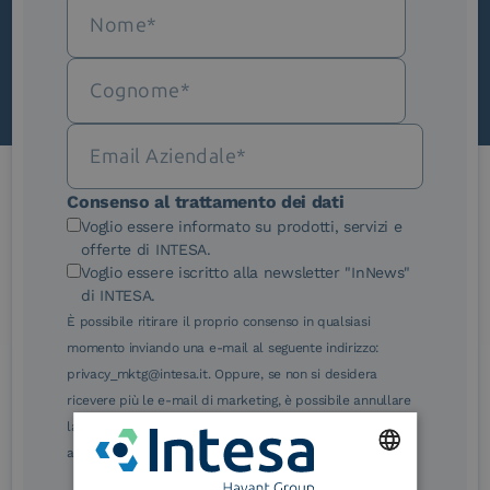
Scopri InNews
Consenso al trattamento dei dati
Le nostre certificazioni
Voglio essere informato su prodotti, servizi e
offerte di INTESA.
Voglio essere iscritto alla newsletter "InNews"
di INTESA.
È possibile ritirare il proprio consenso in qualsiasi
momento inviando una e-mail al seguente indirizzo:
eIDAS Qualified Trust
eIDAS Qualified Trust
privacy_mktg@intesa.it. Oppure, se non si desidera
Service Provider
Service Provider for
ricevere più le e-mail di marketing, è possibile annullare
Remote Qualified
Electronic Signature /
la sottoscrizione facendo clic sul relativo link di
Seal Creation
annullamento sottoscrizione, in qualsiasi e-mail.