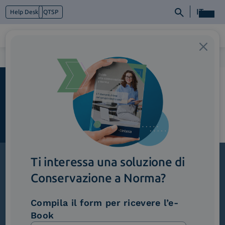
IT
Help Desk
QTSP
Home
>
Monarch_ConservzioneAnorma
Chi siamo
Cosa facciamo
Piattaforme
Industry
News e Media
Contattaci
Ti interessa una soluzione di
Conservazione a Norma?
Iscriviti alla newsletter
Novità, iniziative ed eventi dal mondo della
Compila il form per ricevere l’e-
trasformazione digitale.
Book