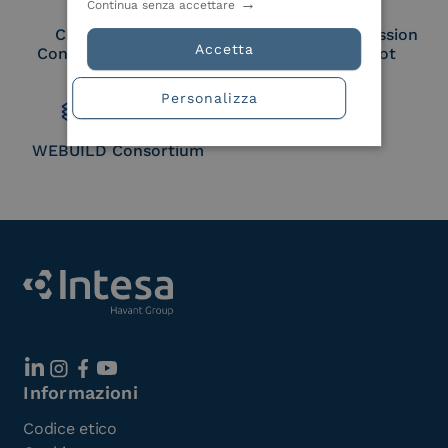
Continua senza accettare
Cloud Signature
European Commission
Accetta
Consortium Member
Large Scale Pilot
Member
Personalizza
WEBUILD Consortium
Informazioni
Codice etico