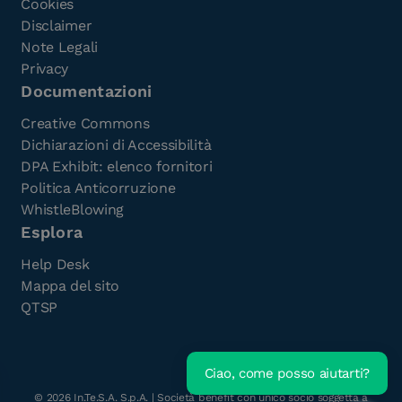
Cookies
Disclaimer
Note Legali
Privacy
Documentazioni
Creative Commons
Dichiarazioni di Accessibilità
DPA Exhibit: elenco fornitori
Politica Anticorruzione
WhistleBlowing
Esplora
Help Desk
Mappa del sito
QTSP
Ciao, come posso aiutarti?
Scarica l'e-Book gratuito
©
2026
In.Te.S.A. S.p.A. | Società benefit con unico socio soggetta a