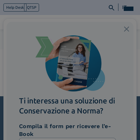
IT
Help Desk
QTSP
Home
>
1_NessunErroreFormaleNellaTrasmissione (1)
Chi siamo
Cosa facciamo
Piattaforme
Industry
News e Media
Contattaci
Ti interessa una soluzione di
Conservazione a Norma?
Iscriviti alla newsletter
Compila il form per ricevere l’e-
Novità, iniziative ed eventi dal mondo della
Book
trasformazione digitale.