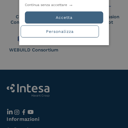
Continua senza accettare
Cloud Signature
European Commission
Accetta
Consortium Member
Large Scale Pilot
Member
Personalizza
WEBUILD Consortium
Informazioni