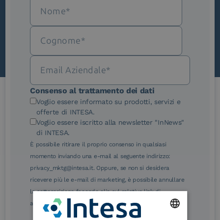
Scopri InNews
Consenso al trattamento dei dati
Voglio essere informato su prodotti, servizi e
Le nostre certificazioni
offerte di INTESA.
Voglio essere iscritto alla newsletter "InNews"
di INTESA.
È possibile ritirare il proprio consenso in qualsiasi
momento inviando una e-mail al seguente indirizzo:
privacy_mktg@intesa.it. Oppure, se non si desidera
eIDAS Qualified Trust
eIDAS Qualified Trust
ricevere più le e-mail di marketing, è possibile annullare
Service Provider
Service Provider for
la sottoscrizione facendo clic sul relativo link di
Remote Qualified
Electronic Signature /
annullamento sottoscrizione, in qualsiasi e-mail.
Seal Creation