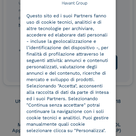
Ulteriori informazioni sulle procedure sono disponibili
ENGLISH
nelle Norme di tutela della privacy INTESA. Inoltrando il
Questo sito ed i suoi Partners fanno
ITALIAN
presente modulo, dichiaro di aver letto e compreso le
Service Provider e
Service Provider e
uso di cookie tecnici, analitici e di
Aggregatore SPID
Aggregatore CIE
Norme di tutela della privacy INTESA
.
altre tecnologie per archiviare,
accedere ed elaborare dati personali
- incluse la geolocalizzazione e
l’identificazione del dispositivo -, per
Conservatore
UNI EN ISO 37001
* campo obbligatorio
qualificato
finalità di profilazione attraverso le
seguenti attività: annunci e contenuti
personalizzati, valutazione degli
annunci e del contenuto, ricerche di
UNI EN ISO 9001
UNI EN ISO 27001
mercato e sviluppo di prodotti.
Selezionando "Accetta", acconsenti
alla raccolta di dati da parte di Intesa
ed i suoi Partners. Selezionando
UNI EN ISO 27017
UNI EN ISO 27018
"Continua senza accettare" potrai
continuare la navigazione con i soli
cookie tecnici e analitici. Puoi gestire
manualmente quali cookie
Membro Adobe
Certified PEPPOL
Approved Trust List
Access Point (AP)
selezionare clicca su "Personalizza".