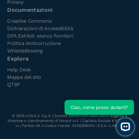
Privacy
Documentazioni
Creative Commons
Dichiarazioni di Accessibilità
DPA Exhibit: elenco fornitori
Politica Anticorruzione
WhistleBlowing
Esplora
Help Desk
Mappa del sito
QTSP
Ciao, come posso aiutarti?
Scarica l'e-Book gratuito
©
2026
In.Te.S.A. S.p.A. | Società benefit con unico socio soggetta a
direzione e coordinamento di Havant s.r.l. | Capitale Sociale € 6.300.000
i.v. | Partita IVA e Codice Fiscale: 05262890014 | R.E.A. n. 696117
Open 