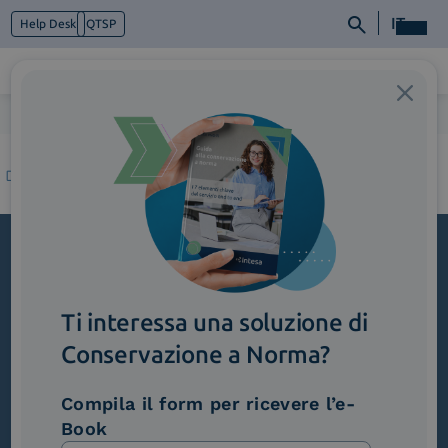
IT
Help Desk
QTSP
Home
>
2_SoluzioneAdattabileEintegrata (1)
Chi siamo
Cosa facciamo
Piattaforme
Industry
News e Media
Contattaci
Iscriviti alla newsletter
Ti interessa una soluzione di
Novità, iniziative ed eventi dal mondo della
trasformazione digitale.
Conservazione a Norma?
Scopri InNews
Compila il form per ricevere l’e-
Book