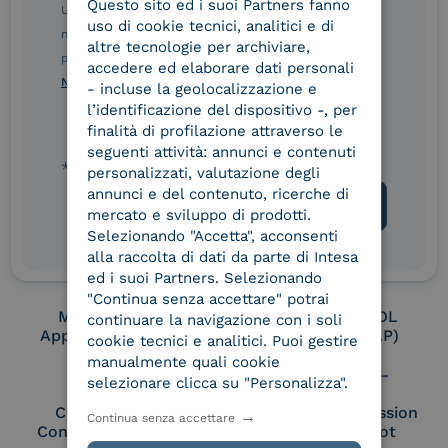
Questo sito ed i suoi Partners fanno
ITALIAN
Ulteriori informazioni sulle procedure sono disponibili
uso di cookie tecnici, analitici e di
nelle Norme di tutela della privacy INTESA. Inoltrando il
altre tecnologie per archiviare,
presente modulo, dichiaro di aver letto e compreso le
Conservatore
UNI EN ISO 37001
accedere ed elaborare dati personali
qualificato
Norme di tutela della privacy INTESA
.
- incluse la geolocalizzazione e
l’identificazione del dispositivo -, per
finalità di profilazione attraverso le
seguenti attività: annunci e contenuti
UNI EN ISO 9001
UNI EN ISO 27001
* campo obbligatorio
personalizzati, valutazione degli
annunci e del contenuto, ricerche di
mercato e sviluppo di prodotti.
Selezionando "Accetta", acconsenti
UNI EN ISO 27017
UNI EN ISO 27018
alla raccolta di dati da parte di Intesa
ed i suoi Partners. Selezionando
"Continua senza accettare" potrai
Membro Adobe
Certified PEPPOL
continuare la navigazione con i soli
Approved Trust List
Access Point (AP)
cookie tecnici e analitici. Puoi gestire
manualmente quali cookie
selezionare clicca su "Personalizza".
Cloud Signature
European Commission
Continua senza accettare
Consortium Member
Large Scale Pilot