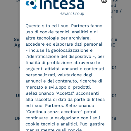
Remote Qualified
Electronic Signature /
ENGLISH
Seal Creation
Questo sito ed i suoi Partners fanno
ITALIAN
uso di cookie tecnici, analitici e di
altre tecnologie per archiviare,
Service Provider e
Service Provider e
accedere ed elaborare dati personali
Aggregatore SPID
Aggregatore CIE
- incluse la geolocalizzazione e
l’identificazione del dispositivo -, per
finalità di profilazione attraverso le
Conservatore
UNI EN ISO 37001
seguenti attività: annunci e contenuti
qualificato
personalizzati, valutazione degli
annunci e del contenuto, ricerche di
mercato e sviluppo di prodotti.
Selezionando "Accetta", acconsenti
UNI EN ISO 9001
UNI EN ISO 27001
alla raccolta di dati da parte di Intesa
ed i suoi Partners. Selezionando
"Continua senza accettare" potrai
continuare la navigazione con i soli
UNI EN ISO 27017
UNI EN ISO 27018
cookie tecnici e analitici. Puoi gestire
manualmente quali cookie