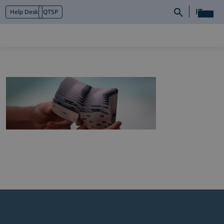
IT
Help Desk
QTSP
Chi siamo
Cosa facciamo
Piattaforme
Industry
News e Media
Contattaci